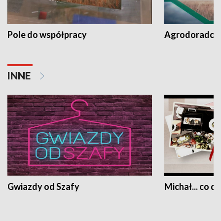
Pole do współpracy
Agrodoradcy 
INNE
Gwiazdy od Szafy
Michał... co dz