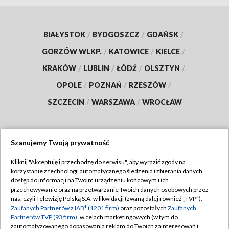
BIAŁYSTOK
/
BYDGOSZCZ
/
GDAŃSK
/
GORZÓW WLKP.
/
KATOWICE
/
KIELCE
/
KRAKÓW
/
LUBLIN
/
ŁÓDŹ
/
OLSZTYN
/
OPOLE
/
POZNAŃ
/
RZESZÓW
/
SZCZECIN
/
WARSZAWA
/
WROCŁAW
Szanujemy Twoją prywatność
Dołącz do nas:
Kliknij "Akceptuję i przechodzę do serwisu", aby wyrazić zgody na
korzystanie z technologii automatycznego śledzenia i zbierania danych,
TVP
dostęp do informacji na Twoim urządzeniu końcowym i ich
Abonament TVP
przechowywanie oraz na przetwarzanie Twoich danych osobowych przez
Regulamin TVP
nas, czyli Telewizję Polską S.A. w likwidacji (zwaną dalej również „TVP”),
Emisja w TVP
Zaufanych Partnerów z IAB* (1201 firm)
oraz pozostałych
Zaufanych
Polityka prywatności
Partnerów TVP (93 firm)
, w celach marketingowych (w tym do
Centrum informacji TVP
Moje zgody
zautomatyzowanego dopasowania reklam do Twoich zainteresowań i