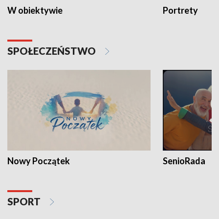
W obiektywie
Portrety
SPOŁECZEŃSTWO
Nowy Początek
SenioRada
SPORT