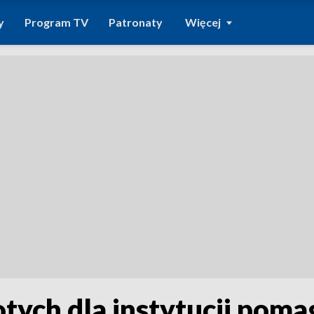
y
Program TV
Patronaty
Więcej
otych dla instytucji pom