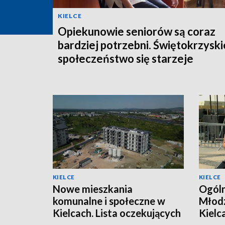
KIELCE
Opiekunowie seniorów są coraz
bardziej potrzebni. Świętokrzyski
społeczeństwo się starzeje
KIELCE
KIELCE
Nowe mieszkania
Ogóln
komunalne i społeczne w
Młodz
Kielcach. Lista oczekujących
Kielc
jest długa
warsz