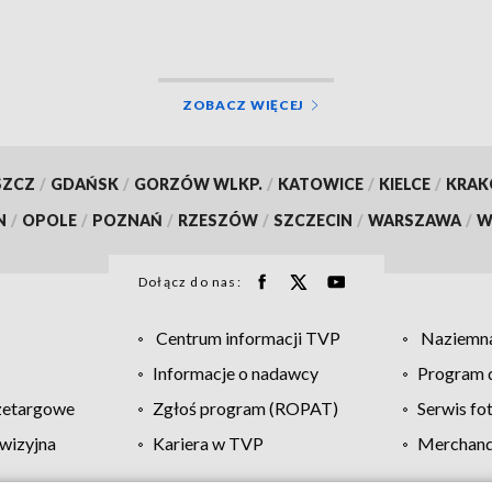
ZOBACZ WIĘCEJ
SZCZ
/
GDAŃSK
/
GORZÓW WLKP.
/
KATOWICE
/
KIELCE
/
KRA
N
/
OPOLE
/
POZNAŃ
/
RZESZÓW
/
SZCZECIN
/
WARSZAWA
/
W
Dołącz do nas:
Centrum informacji TVP
Naziemna
Informacje o nadawcy
Program d
zetargowe
Zgłoś program (ROPAT)
Serwis fo
wizyjna
Kariera w TVP
Merchandi