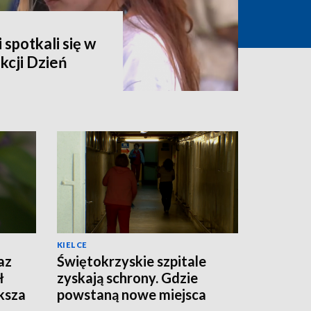
 spotkali się w
kcji Dzień
KIELCE
az
Świętokrzyskie szpitale
ł
zyskają schrony. Gdzie
ksza
powstaną nowe miejsca
schronienia?