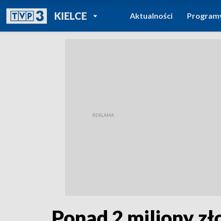
POWRÓT DO
KIELCE
Aktualności
Program
TVP REGIONY
Ponad 2 miliony zł