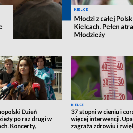
KIELCE
Młodzi z całej Polski
e
Kielcach. Pełen atra
Młodzieży
KIELCE
opolski Dzień
37 stopni w cieniu i cor
ieży po raz drugi w
więcej interwencji. Upa
ach. Koncerty,
zagraża zdrowiu i zwię
taty i spotkania
ryzyko pożarów