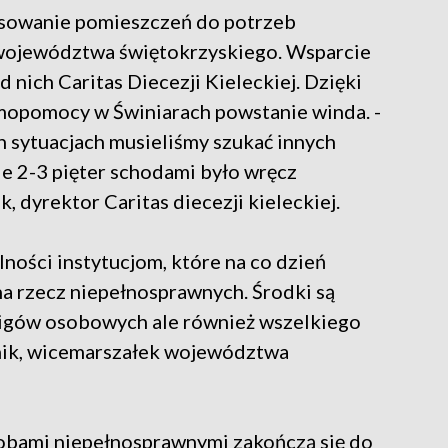
tosowanie pomieszczeń do potrzeb
województwa świętokrzyskiego. Wsparcie
 nich Caritas Diecezji Kieleckiej. Dzięki
pomocy w Świniarach powstanie winda. -
 sytuacjach musieliśmy szukać innych
ie 2-3 pięter schodami było wręcz
, dyrektor Caritas diecezji kieleckiej.
lności instytucjom, które na co dzień
na rzecz niepełnosprawnych. Środki są
igów osobowych ale również wszelkiego
anik, wicemarszałek województwa
obami niepełnosprawnymi zakończą się do