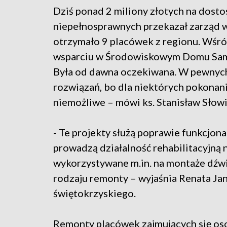
Dziś ponad 2 miliony złotych na dos
niepełnosprawnych przekazał zarząd 
otrzymało 9 placówek z regionu. Wśród
wsparciu w Środowiskowym Domu Samo
Była od dawna oczekiwana. W pewnych
rozwiązań, bo dla niektórych pokonan
niemożliwe – mówi ks. Stanisław Słowik
- Te projekty służą poprawie funkcjona
prowadzą działalność rehabilitacyjną 
wykorzystywane m.in. na montaże dźw
rodzaju remonty – wyjaśnia Renata J
świętokrzyskiego.
Remonty placówek zajmujących się os