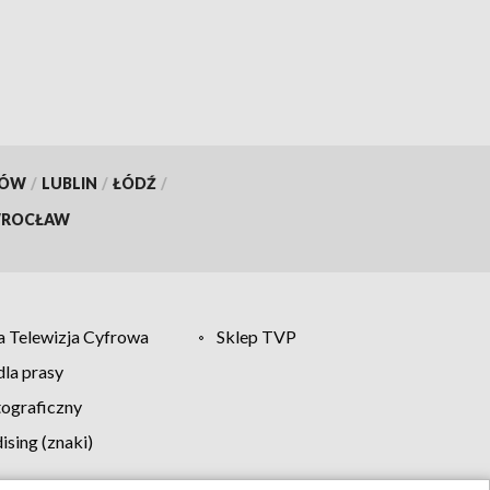
KÓW
/
LUBLIN
/
ŁÓDŹ
/
ROCŁAW
 Telewizja Cyfrowa
Sklep TVP
la prasy
tograficzny
sing (znaki)