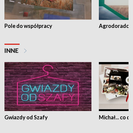
Pole do współpracy
Agrodoradcy 
INNE
Gwiazdy od Szafy
Michał... co dz