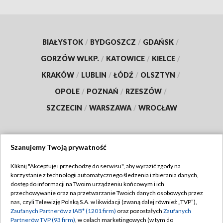
BIAŁYSTOK
/
BYDGOSZCZ
/
GDAŃSK
/
GORZÓW WLKP.
/
KATOWICE
/
KIELCE
/
KRAKÓW
/
LUBLIN
/
ŁÓDŹ
/
OLSZTYN
/
OPOLE
/
POZNAŃ
/
RZESZÓW
/
SZCZECIN
/
WARSZAWA
/
WROCŁAW
Szanujemy Twoją prywatność
Dołącz do nas:
Kliknij "Akceptuję i przechodzę do serwisu", aby wyrazić zgody na
korzystanie z technologii automatycznego śledzenia i zbierania danych,
TVP
dostęp do informacji na Twoim urządzeniu końcowym i ich
Abonament TVP
przechowywanie oraz na przetwarzanie Twoich danych osobowych przez
Regulamin TVP
nas, czyli Telewizję Polską S.A. w likwidacji (zwaną dalej również „TVP”),
Emisja w TVP
Zaufanych Partnerów z IAB* (1201 firm)
oraz pozostałych
Zaufanych
Polityka prywatności
Partnerów TVP (93 firm)
, w celach marketingowych (w tym do