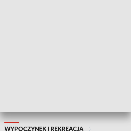
KULTURA I SZTUKA
Informator kulturalny
Drzwi do kult
TECHNIKA I MOTORYZACJA
WYPOCZYNEK I REKREACJA