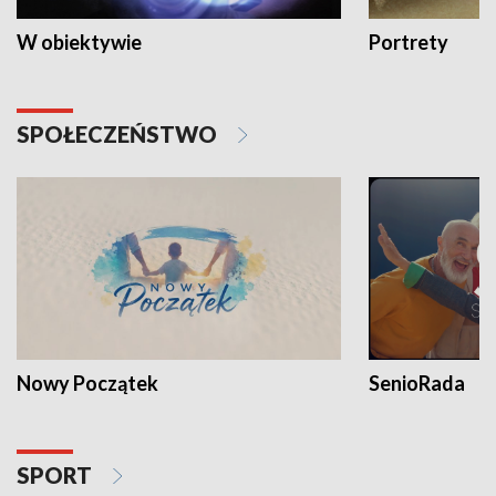
W obiektywie
Portrety
SPOŁECZEŃSTWO
Nowy Początek
SenioRada
SPORT