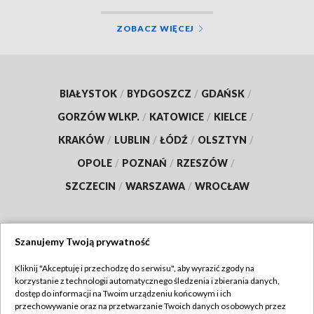
ZOBACZ WIĘCEJ
BIAŁYSTOK
/
BYDGOSZCZ
/
GDAŃSK
/
GORZÓW WLKP.
/
KATOWICE
/
KIELCE
/
KRAKÓW
/
LUBLIN
/
ŁÓDŹ
/
OLSZTYN
/
OPOLE
/
POZNAŃ
/
RZESZÓW
/
SZCZECIN
/
WARSZAWA
/
WROCŁAW
Szanujemy Twoją prywatność
Dołącz do nas:
Kliknij "Akceptuję i przechodzę do serwisu", aby wyrazić zgody na
korzystanie z technologii automatycznego śledzenia i zbierania danych,
TVP
dostęp do informacji na Twoim urządzeniu końcowym i ich
Abonament TVP
przechowywanie oraz na przetwarzanie Twoich danych osobowych przez
Regulamin TVP