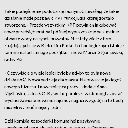
Takie podejście nie podoba się radnym. Ci uważają, że takie
działanie może pozbawić KPT funkcji, dla której zostało
stworzone. - Przede wszystkim KPT powinien inkubować
nowe przedsiębiorstwa i później wypuszczać je na zupełnie
otwarte wody, na rynek prywatny. Niestety wiele z firm
znajdujących się w Kieleckim Parku Technologicznym istnieje
tam niemal od samego początku – mówi Marcin Stępniewski,
radny PiS.
- Oczywiście o wiele lepiej byłoby gdyby to była nowa
działalność. Nowa nadzieja dla miasta. Na otwarcie jakiegoś
nowego biznesu. I nowe miejsca pracy – dodaje Anna
Myślińska, radna KO. By wolne pomieszczanie mogły zostać
wydzierżawione nowemu najemcy najpierw zgodę na to będą
musieli wyrazić miejscy radni.
Dziś komisja gospodarki komunalnej pozytywnie
zaopiniowała projekt uchwały w tej sprawie. Ostateczne