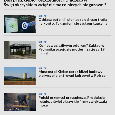
Świętokrzyskiem wciąż nie ma rolniczych biogazowni?
KIELCE
Oddasz butelki i pieniądze od razu trafią
na konto. Tak zmieni się system kaucyjny
KIELCE
Koniec z uciążliwym odorem? Zakład w
Promniku przejdzie modernizację za 19
mln zł
KIELCE
Mostostal Kielce coraz bliżej budowy
pierwszej elektrowni jądrowej w Polsce
KIELCE
Polski przemysł przyspiesza. Produkcja
rośnie, a świętokrzyskie firmy zwiększają
moce