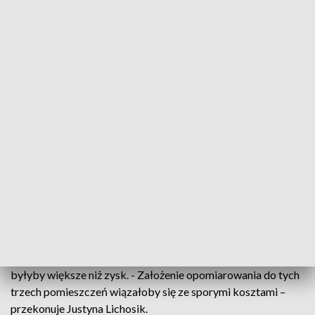
przyciągać inwestorów i ułatwiać rozpoczęcie działalności
młodym przedsiębiorcom. Jak się dowiadujemy, jeden z
podmiotów dzierżawiących pomieszczenia w KPT
postanowił podnajmować innym przedsiębiorcom swoje
biura i zarabiać na tym. Chodzi trzy biura, które miałoby
zająć biuro rachunkowe. - Te firmy ze sobą wzajemnie
kooperują. Realizują nie tylko procesy rachunkowe, ale też ta
firma wspiera ich w procesach sprzedażowych,
logistycznych. I to ulokowanie w jednym miejscu zapewnia
tak zwane efekty synergiczne – tłumaczy Justyna Lichosik,
dyr. Kieleckiego Parku Technologicznego.
Jak zaznacza dyrektor KPT mogłoby dojść do zmiany
umowy z dzierżawcą o wynajmowanej powierzchni. A wolne
pomieszczenia mogłyby zostać udostępnione innym
podmiotom. Ale - jak twierdzi – w takim przypadku straty
byłyby większe niż zysk. - Założenie opomiarowania do tych
trzech pomieszczeń wiązałoby się ze sporymi kosztami –
przekonuje Justyna Lichosik.