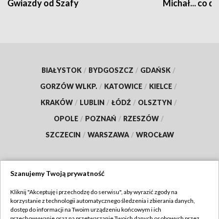
Gwiazdy od Szafy
Michał... co dz
BIAŁYSTOK
/
BYDGOSZCZ
/
GDAŃSK
/
GORZÓW WLKP.
/
KATOWICE
/
KIELCE
/
KRAKÓW
/
LUBLIN
/
ŁÓDŹ
/
OLSZTYN
/
OPOLE
/
POZNAŃ
/
RZESZÓW
/
SZCZECIN
/
WARSZAWA
/
WROCŁAW
Szanujemy Twoją prywatność
Dołącz do nas:
Kliknij "Akceptuję i przechodzę do serwisu", aby wyrazić zgody na
korzystanie z technologii automatycznego śledzenia i zbierania danych,
TVP
dostęp do informacji na Twoim urządzeniu końcowym i ich
Abonament TVP
przechowywanie oraz na przetwarzanie Twoich danych osobowych przez