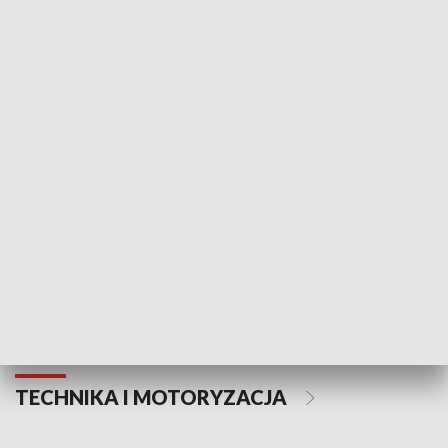
KULTURA I SZTUKA
Informator kulturalny
Drzwi do kult
TECHNIKA I MOTORYZACJA