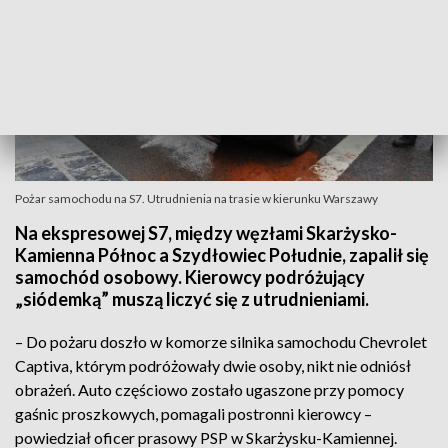
Pożar samochodu na S7. Utrudnienia na trasie w kierunku Warszawy
Na ekspresowej S7, między węzłami Skarżysko-
Kamienna Północ a Szydłowiec Południe, zapalił się
samochód osobowy. Kierowcy podróżujący
„siódemką” muszą liczyć się z utrudnieniami.
– Do pożaru doszło w komorze silnika samochodu Chevrolet
Captiva, którym podróżowały dwie osoby, nikt nie odniósł
obrażeń. Auto częściowo zostało ugaszone przy pomocy
gaśnic proszkowych, pomagali postronni kierowcy –
powiedział oficer prasowy PSP w Skarżysku-Kamiennej.