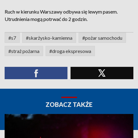
Ruch w kierunku Warszawy odbywa się lewym pasem.
Utrudnienia mogą potrwać do 2 godzin.
#s7
#skarżysko-kamienna
#pożar samochodu
#straż pożarna
#droga ekspresowa
ZOBACZ TAKŻE