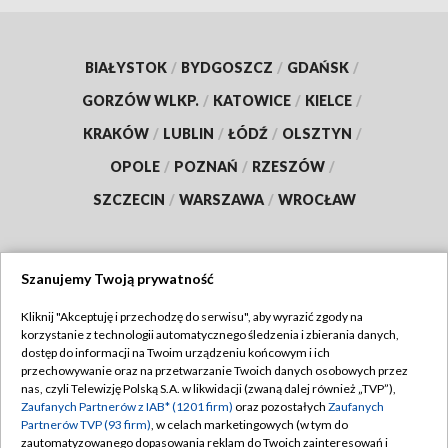
BIAŁYSTOK
/
BYDGOSZCZ
/
GDAŃSK
/
GORZÓW WLKP.
/
KATOWICE
/
KIELCE
/
KRAKÓW
/
LUBLIN
/
ŁÓDŹ
/
OLSZTYN
/
OPOLE
/
POZNAŃ
/
RZESZÓW
/
SZCZECIN
/
WARSZAWA
/
WROCŁAW
Szanujemy Twoją prywatność
Dołącz do nas:
Kliknij "Akceptuję i przechodzę do serwisu", aby wyrazić zgody na
korzystanie z technologii automatycznego śledzenia i zbierania danych,
TVP
dostęp do informacji na Twoim urządzeniu końcowym i ich
Abonament TVP
przechowywanie oraz na przetwarzanie Twoich danych osobowych przez
Regulamin TVP
nas, czyli Telewizję Polską S.A. w likwidacji (zwaną dalej również „TVP”),
Emisja w TVP
Zaufanych Partnerów z IAB* (1201 firm)
oraz pozostałych
Zaufanych
Polityka prywatności
Partnerów TVP (93 firm)
, w celach marketingowych (w tym do
Centrum informacji TVP
Moje zgody
zautomatyzowanego dopasowania reklam do Twoich zainteresowań i