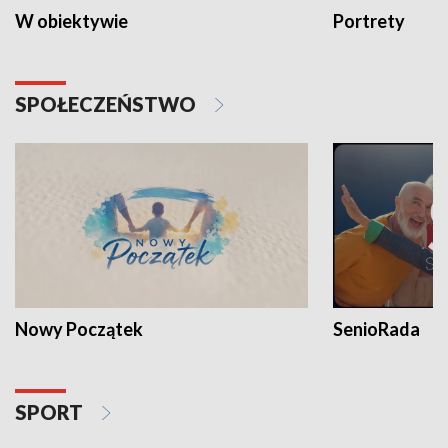
W obiektywie
Portrety
SPOŁECZEŃSTWO
Nowy Początek
SenioRada
SPORT