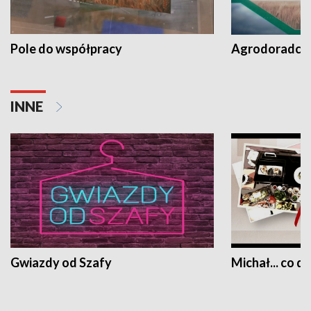
Pole do współpracy
Agrodoradcy 
INNE
Gwiazdy od Szafy
Michał... co dz