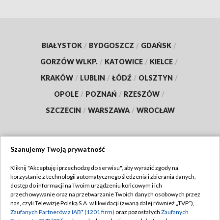
BIAŁYSTOK
/
BYDGOSZCZ
/
GDAŃSK
/
GORZÓW WLKP.
/
KATOWICE
/
KIELCE
/
KRAKÓW
/
LUBLIN
/
ŁÓDŹ
/
OLSZTYN
/
OPOLE
/
POZNAŃ
/
RZESZÓW
/
SZCZECIN
/
WARSZAWA
/
WROCŁAW
Szanujemy Twoją prywatność
Dołącz do nas:
Kliknij "Akceptuję i przechodzę do serwisu", aby wyrazić zgody na
korzystanie z technologii automatycznego śledzenia i zbierania danych,
TVP
dostęp do informacji na Twoim urządzeniu końcowym i ich
Abonament TVP
przechowywanie oraz na przetwarzanie Twoich danych osobowych przez
Regulamin TVP
nas, czyli Telewizję Polską S.A. w likwidacji (zwaną dalej również „TVP”),
Emisja w TVP
Zaufanych Partnerów z IAB* (1201 firm)
oraz pozostałych
Zaufanych
Polityka prywatności