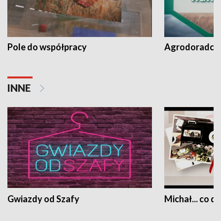
Pole do współpracy
Agrodoradcy 
INNE
Gwiazdy od Szafy
Michał... co dz