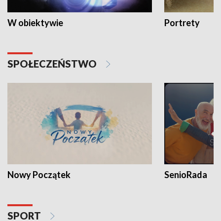
W obiektywie
Portrety
SPOŁECZEŃSTWO
Nowy Początek
SenioRada
SPORT