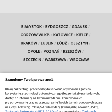
BIAŁYSTOK
/
BYDGOSZCZ
/
GDAŃSK
/
GORZÓW WLKP.
/
KATOWICE
/
KIELCE
/
KRAKÓW
/
LUBLIN
/
ŁÓDŹ
/
OLSZTYN
/
OPOLE
/
POZNAŃ
/
RZESZÓW
/
SZCZECIN
/
WARSZAWA
/
WROCŁAW
Szanujemy Twoją prywatność
Dołącz do nas:
Kliknij "Akceptuję i przechodzę do serwisu", aby wyrazić zgody na
korzystanie z technologii automatycznego śledzenia i zbierania danych,
TVP
dostęp do informacji na Twoim urządzeniu końcowym i ich
Abonament TVP
przechowywanie oraz na przetwarzanie Twoich danych osobowych przez
Regulamin TVP
nas, czyli Telewizję Polską S.A. w likwidacji (zwaną dalej również „TVP”),
Emisja w TVP
Zaufanych Partnerów z IAB* (1201 firm)
oraz pozostałych
Zaufanych
Polityka prywatności