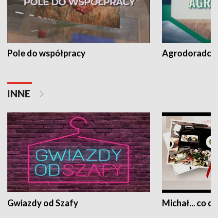
Pole do współpracy
Agrodoradcy 
INNE
Gwiazdy od Szafy
Michał... co dz