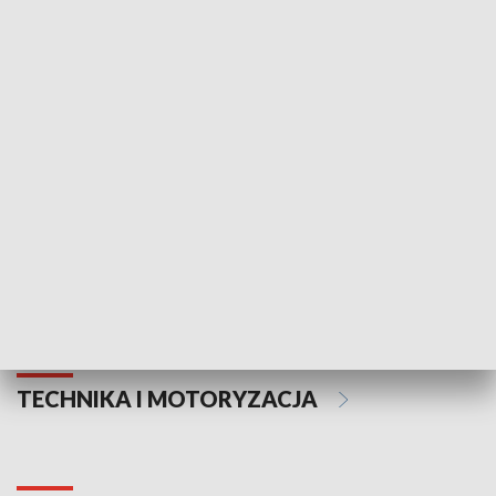
KULTURA I SZTUKA
Informator kulturalny
Drzwi do kult
TECHNIKA I MOTORYZACJA