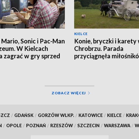
KIELCE
 Mario, Sonic i Pac-Man
Konie, bryczki i karety
eum. W Kielcach
Chrobrzu. Parada
 zagrać w gry sprzed
przyciągnęła miłośnik
tradycji
ZOBACZ WIĘCEJ
SZCZ
/
GDAŃSK
/
GORZÓW WLKP.
/
KATOWICE
/
KIELCE
/
KRA
N
/
OPOLE
/
POZNAŃ
/
RZESZÓW
/
SZCZECIN
/
WARSZAWA
/
W