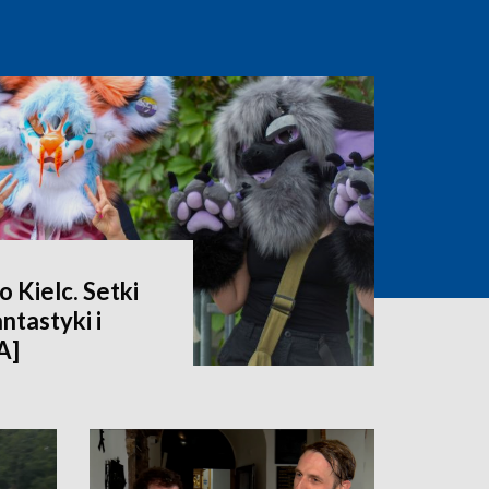
 Kielc. Setki
ntastyki i
A]