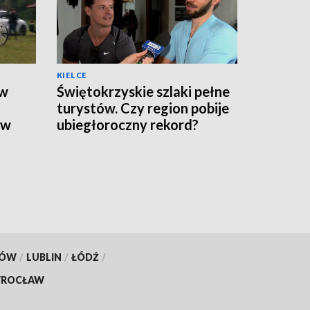
KIELCE
 w
Świętokrzyskie szlaki pełne
turystów. Czy region pobije
ów
ubiegłoroczny rekord?
KÓW
/
LUBLIN
/
ŁÓDŹ
/
ROCŁAW