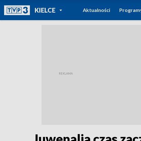
POWRÓT DO
KIELCE
Aktualności
Program
TVP REGIONY
Juwenalia czas zac