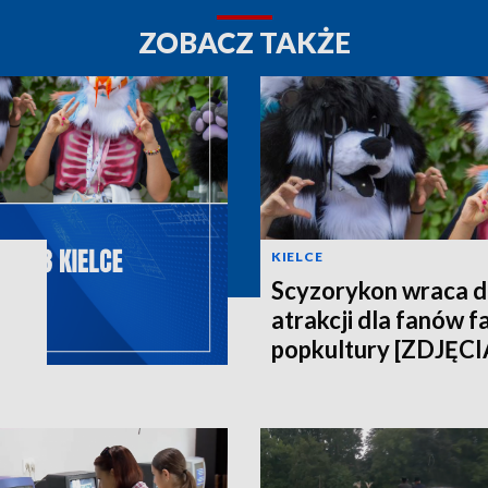
ZOBACZ TAKŻE
KIELCE
Scyzorykon wraca do
atrakcji dla fanów fa
popkultury [ZDJĘCI