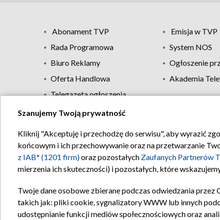
Abonament TVP
Emisja w TVP
Rada Programowa
System NOS
Biuro Reklamy
Ogłoszenie pr
Oferta Handlowa
Akademia Tele
Telegazeta ogłoszenia
Szanujemy Twoją prywatność
Regulamin TVP
Kliknij "Akceptuję i przechodzę do serwisu", aby wyrazić zg
końcowym i ich przechowywanie oraz na przetwarzanie Twoich
z IAB* (1201 firm)
oraz pozostałych
Zaufanych Partnerów T
mierzenia ich skuteczności) i pozostałych, które wskazujemy
Twoje dane osobowe zbierane podczas odwiedzania przez 
takich jak: pliki cookie, sygnalizatory WWW lub innych pod
udostępnianie funkcji mediów społecznościowych oraz anali