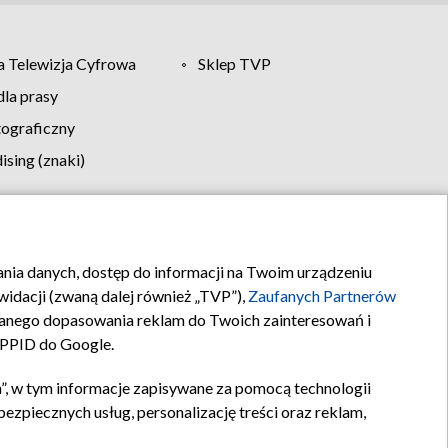
 Telewizja Cyfrowa
Sklep TVP
la prasy
tograficzny
sing (znaki)
klamy
Kontakt
rania danych, dostęp do informacji na Twoim urządzeniu
idacji (zwaną dalej również „TVP”),
Zaufanych Partnerów
anego dopasowania reklam do Twoich zainteresowań i
a PPID do Google.
”, w tym informacje zapisywane za pomocą technologii
zpiecznych usług, personalizację treści oraz reklam,