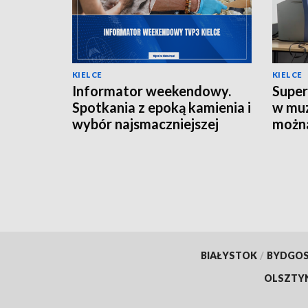
KIELCE
KIELCE
Informator weekendowy.
Super
Spotkania z epoką kamienia i
w muz
wybór najsmaczniejszej
można
potrawy powiatu
lat
kieleckiego
BIAŁYSTOK
/
BYDGO
OLSZTY