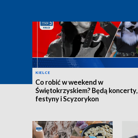
KIELCE
Co robić w weekend w
Świętokrzyskiem? Będą koncerty,
festyny i Scyzorykon