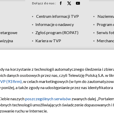
Dołącz do nas:
Centrum informacji TVP
Naziemna
Informacje o nadawcy
Program d
zetargowe
Zgłoś program (ROPAT)
Serwis fo
wizyjna
Kariera w TVP
Merchandi
Polityka prywatności
Moje zgody
Pomoc
Biuro re
ody na korzystanie z technologii automatycznego śledzenia i zbie
 danych osobowych przez nas, czyli Telewizję Polską S.A. w likw
VP (93 firm)
, w celach marketingowych (w tym do zautomatyzow
 poniżej, a także zgody na udostępnianie przez nas identyfikator
Ciebie naszych
poszczególnych serwisów
zwanych dalej „Portalem
obnych technologii umożliwiających świadczenie dopasowanych i be
zowanie ruchu w Internecie.