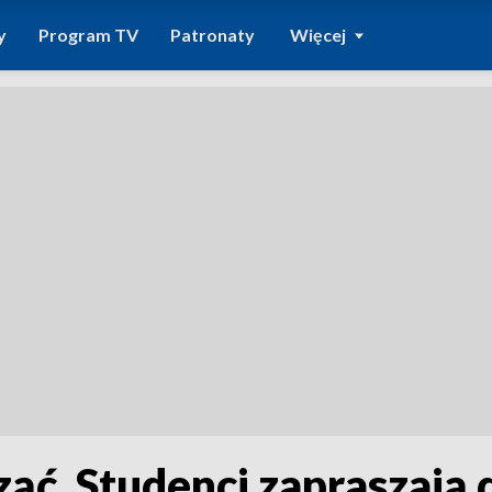
y
Program TV
Patronaty
Więcej
ząć. Studenci zapraszają