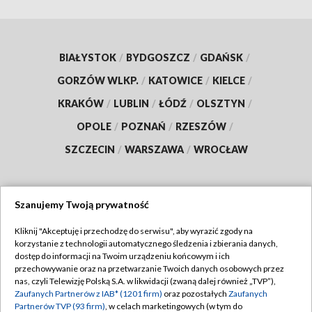
BIAŁYSTOK
/
BYDGOSZCZ
/
GDAŃSK
/
GORZÓW WLKP.
/
KATOWICE
/
KIELCE
/
KRAKÓW
/
LUBLIN
/
ŁÓDŹ
/
OLSZTYN
/
OPOLE
/
POZNAŃ
/
RZESZÓW
/
SZCZECIN
/
WARSZAWA
/
WROCŁAW
Szanujemy Twoją prywatność
Dołącz do nas:
Kliknij "Akceptuję i przechodzę do serwisu", aby wyrazić zgody na
korzystanie z technologii automatycznego śledzenia i zbierania danych,
TVP
dostęp do informacji na Twoim urządzeniu końcowym i ich
Abonament TVP
przechowywanie oraz na przetwarzanie Twoich danych osobowych przez
Regulamin TVP
nas, czyli Telewizję Polską S.A. w likwidacji (zwaną dalej również „TVP”),
Emisja w TVP
Polityka prywatności
Zaufanych Partnerów z IAB* (1201 firm)
oraz pozostałych
Zaufanych
Partnerów TVP (93 firm)
, w celach marketingowych (w tym do