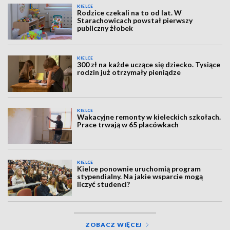
KIELCE
Rodzice czekali na to od lat. W
Starachowicach powstał pierwszy
publiczny żłobek
KIELCE
300 zł na każde uczące się dziecko. Tysiące
rodzin już otrzymały pieniądze
KIELCE
Wakacyjne remonty w kieleckich szkołach.
Prace trwają w 65 placówkach
KIELCE
Kielce ponownie uruchomią program
stypendialny. Na jakie wsparcie mogą
liczyć studenci?
ZOBACZ WIĘCEJ