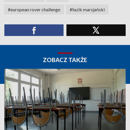
#european rover challenge
#łazik marsjański
ZOBACZ TAKŻE