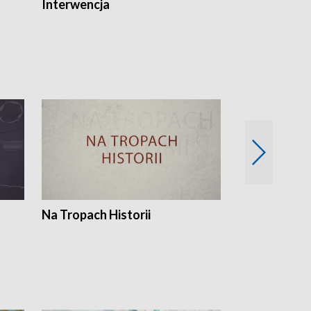
Interwencja
Fakty i Opin
Na Tropach Historii
Szept ziemi