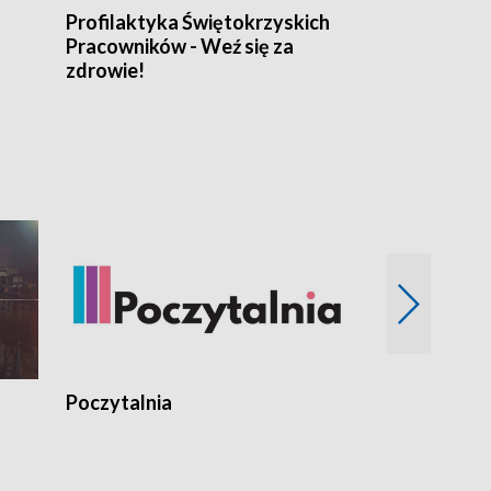
Profilaktyka Świętokrzyskich
Misja: Pacjen
Pracowników - Weź się za
zdrowie!
Poczytalnia
Koncerty TV