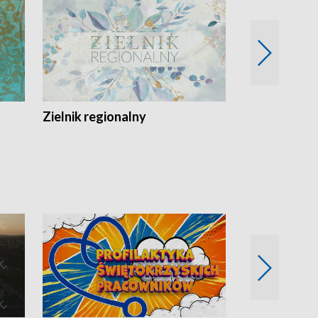
Zielnik regionalny
EkoLogiczni