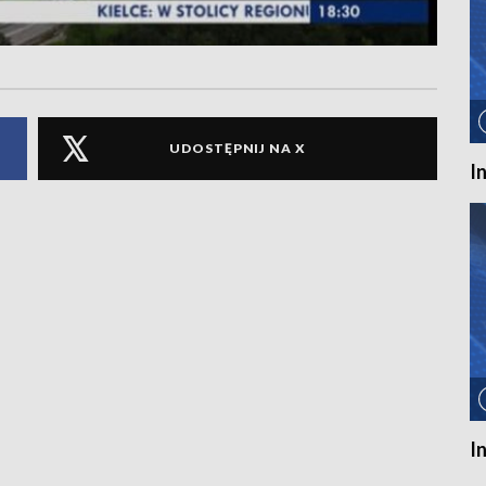
UDOSTĘPNIJ NA X
I
I