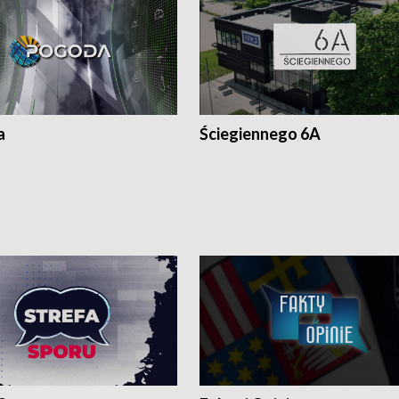
a
Ściegiennego 6A