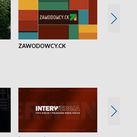
ZAWODOWCY.CK
Solidarni z U