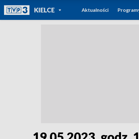
POWRÓT DO
KIELCE
Aktualności
Program
TVP REGIONY
19.05.2023, godz. 