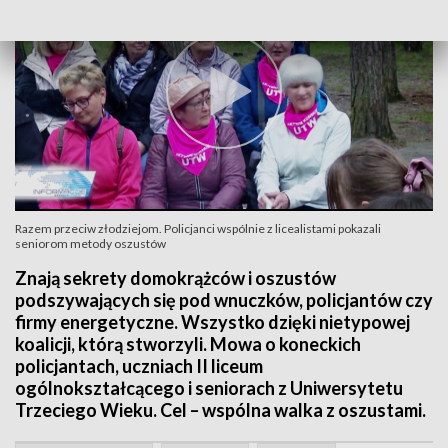
Razem przeciw złodziejom. Policjanci wspólnie z licealistami pokazali
seniorom metody oszustów
Znają sekrety domokrążców i oszustów
podszywających się pod wnuczków, policjantów czy
firmy energetyczne. Wszystko dzięki nietypowej
koalicji, którą stworzyli. Mowa o koneckich
policjantach, uczniach II liceum
ogólnokształcącego i seniorach z Uniwersytetu
Trzeciego Wieku. Cel – wspólna walka z oszustami.