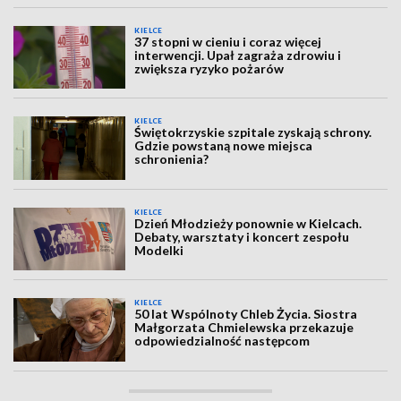
KIELCE
37 stopni w cieniu i coraz więcej
interwencji. Upał zagraża zdrowiu i
zwiększa ryzyko pożarów
KIELCE
Świętokrzyskie szpitale zyskają schrony.
Gdzie powstaną nowe miejsca
schronienia?
KIELCE
Dzień Młodzieży ponownie w Kielcach.
Debaty, warsztaty i koncert zespołu
Modelki
KIELCE
50 lat Wspólnoty Chleb Życia. Siostra
Małgorzata Chmielewska przekazuje
odpowiedzialność następcom