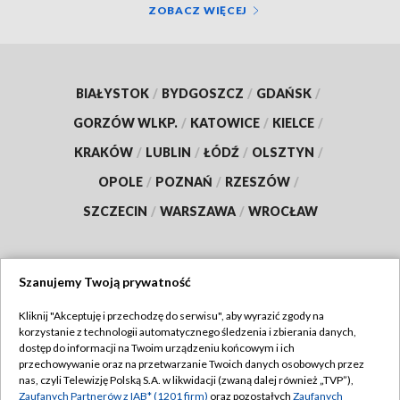
ZOBACZ WIĘCEJ
BIAŁYSTOK
/
BYDGOSZCZ
/
GDAŃSK
/
GORZÓW WLKP.
/
KATOWICE
/
KIELCE
/
KRAKÓW
/
LUBLIN
/
ŁÓDŹ
/
OLSZTYN
/
OPOLE
/
POZNAŃ
/
RZESZÓW
/
SZCZECIN
/
WARSZAWA
/
WROCŁAW
Szanujemy Twoją prywatność
Dołącz do nas:
Kliknij "Akceptuję i przechodzę do serwisu", aby wyrazić zgody na
korzystanie z technologii automatycznego śledzenia i zbierania danych,
TVP
dostęp do informacji na Twoim urządzeniu końcowym i ich
Abonament TVP
przechowywanie oraz na przetwarzanie Twoich danych osobowych przez
Regulamin TVP
nas, czyli Telewizję Polską S.A. w likwidacji (zwaną dalej również „TVP”),
Emisja w TVP
Polityka prywatności
Zaufanych Partnerów z IAB* (1201 firm)
oraz pozostałych
Zaufanych