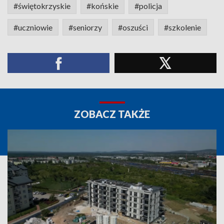
#świętokrzyskie
#końskie
#policja
#uczniowie
#seniorzy
#oszuści
#szkolenie
ZOBACZ TAKŻE