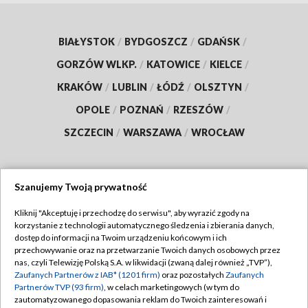
BIAŁYSTOK
/
BYDGOSZCZ
/
GDAŃSK
/
GORZÓW WLKP.
/
KATOWICE
/
KIELCE
/
KRAKÓW
/
LUBLIN
/
ŁÓDŹ
/
OLSZTYN
/
OPOLE
/
POZNAŃ
/
RZESZÓW
/
SZCZECIN
/
WARSZAWA
/
WROCŁAW
Szanujemy Twoją prywatność
Dołącz do nas:
Kliknij "Akceptuję i przechodzę do serwisu", aby wyrazić zgody na
korzystanie z technologii automatycznego śledzenia i zbierania danych,
TVP
dostęp do informacji na Twoim urządzeniu końcowym i ich
Abonament TVP
przechowywanie oraz na przetwarzanie Twoich danych osobowych przez
Regulamin TVP
nas, czyli Telewizję Polską S.A. w likwidacji (zwaną dalej również „TVP”),
Emisja w TVP
Polityka prywatności
Zaufanych Partnerów z IAB* (1201 firm)
oraz pozostałych
Zaufanych
Partnerów TVP (93 firm)
, w celach marketingowych (w tym do
Centrum informacji TVP
Moje zgody
zautomatyzowanego dopasowania reklam do Twoich zainteresowań i