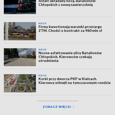
Asfalt układany nocą. Batalionów
Chłopskich z nową nawierzchnią
KIELCE
Firmy kwestionują warunki przetargu
ZTM. Chodzi o kontrakt za 960 mln zł
KIELCE
Nocne asfaltowanie ulicy Batalionów
Chłopskich. Kierowców czekają
utrudnienia
KIELCE
Korki przy dworcu PKP w Kielcach.
Kierowcy utknęli na tymczasowym rondzie
ZOBACZ WIĘCEJ