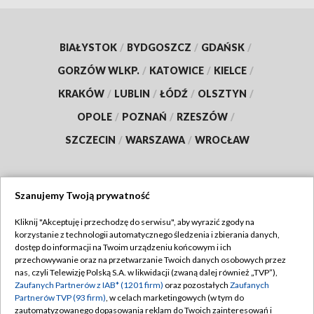
BIAŁYSTOK
/
BYDGOSZCZ
/
GDAŃSK
/
GORZÓW WLKP.
/
KATOWICE
/
KIELCE
/
KRAKÓW
/
LUBLIN
/
ŁÓDŹ
/
OLSZTYN
/
OPOLE
/
POZNAŃ
/
RZESZÓW
/
SZCZECIN
/
WARSZAWA
/
WROCŁAW
Szanujemy Twoją prywatność
Dołącz do nas:
Kliknij "Akceptuję i przechodzę do serwisu", aby wyrazić zgody na
korzystanie z technologii automatycznego śledzenia i zbierania danych,
TVP
dostęp do informacji na Twoim urządzeniu końcowym i ich
Abonament TVP
przechowywanie oraz na przetwarzanie Twoich danych osobowych przez
Regulamin TVP
nas, czyli Telewizję Polską S.A. w likwidacji (zwaną dalej również „TVP”),
Emisja w TVP
Zaufanych Partnerów z IAB* (1201 firm)
oraz pozostałych
Zaufanych
Polityka prywatności
Partnerów TVP (93 firm)
, w celach marketingowych (w tym do
Centrum informacji TVP
Moje zgody
zautomatyzowanego dopasowania reklam do Twoich zainteresowań i