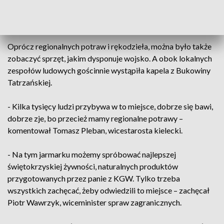
każdego mieszkańca naszego województwa, takie jarmarki
się odbywają – stwierdził Krzysztof Słoń, senator RP.
Oprócz regionalnych potraw i rękodzieła, można było także
zobaczyć sprzęt, jakim dysponuje wojsko. A obok lokalnych
zespołów ludowych gościnnie wystąpiła kapela z Bukowiny
Tatrzańskiej.
- Kilka tysięcy ludzi przybywa w to miejsce, dobrze się bawi,
dobrze zje, bo przecież mamy regionalne potrawy –
komentował Tomasz Pleban, wicestarosta kielecki.
- Na tym jarmarku możemy spróbować najlepszej
świętokrzyskiej żywności, naturalnych produktów
przygotowanych przez panie z KGW. Tylko trzeba
wszystkich zachęcać, żeby odwiedzili to miejsce – zachęcał
Piotr Wawrzyk, wiceminister spraw zagranicznych.