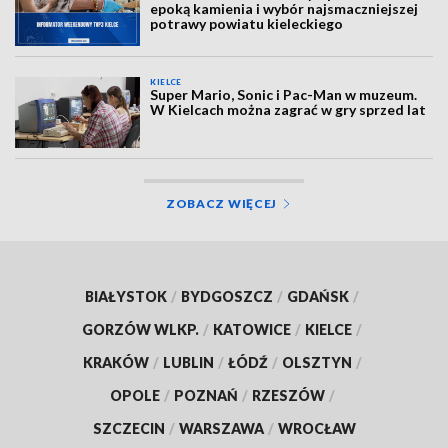
epoką kamienia i wybór najsmaczniejszej
potrawy powiatu kieleckiego
KIELCE
Super Mario, Sonic i Pac-Man w muzeum.
W Kielcach można zagrać w gry sprzed lat
ZOBACZ WIĘCEJ
BIAŁYSTOK
/
BYDGOSZCZ
/
GDAŃSK
/
GORZÓW WLKP.
/
KATOWICE
/
KIELCE
/
KRAKÓW
/
LUBLIN
/
ŁÓDŹ
/
OLSZTYN
/
OPOLE
/
POZNAŃ
/
RZESZÓW
/
SZCZECIN
/
WARSZAWA
/
WROCŁAW