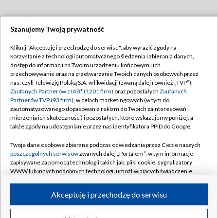
Szanujemy Twoją prywatność
Dołącz do nas:
Kliknij "Akceptuję i przechodzę do serwisu", aby wyrazić zgody na
korzystanie z technologii automatycznego śledzenia i zbierania danych,
TVP
dostęp do informacji na Twoim urządzeniu końcowym i ich
Abonament TVP
przechowywanie oraz na przetwarzanie Twoich danych osobowych przez
Regulamin TVP
nas, czyli Telewizję Polską S.A. w likwidacji (zwaną dalej również „TVP”),
Emisja w TVP
Polityka prywatności
Zaufanych Partnerów z IAB* (1201 firm)
oraz pozostałych
Zaufanych
Partnerów TVP (93 firm)
, w celach marketingowych (w tym do
Centrum informacji TVP
Moje zgody
zautomatyzowanego dopasowania reklam do Twoich zainteresowań i
mierzenia ich skuteczności) i pozostałych, które wskazujemy poniżej, a
Naziemna Telewizja Cyfrowa
Pomoc
także zgody na udostępnianie przez nas identyfikatora PPID do Google.
Sklep TVP
Biuro reklamy
Twoje dane osobowe zbierane podczas odwiedzania przez Ciebie naszych
Rada Programowa
Kontakt
poszczególnych serwisów
zwanych dalej „Portalem”, w tym informacje
zapisywane za pomocą technologii takich jak: pliki cookie, sygnalizatory
System NOS
WWW lub innych podobnych technologii umożliwiających świadczenie
dopasowanych i bezpiecznych usług, personalizację treści oraz reklam,
Informacje o nadawcy
Kanały
udostępnianie funkcji mediów społecznościowych oraz analizowanie
Akceptuję i przechodzę do serwisu
ruchu w Internecie.
Program dla prasy
©2026 Telewizja Polska S.A. w likwidacji
Biuro Reklamy
Twoje dane osobowe zbierane podczas odwiedzania przez Ciebie