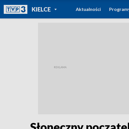
POWRÓT DO
KIELCE
Aktualności
Program
TVP REGIONY
Słoneczny począte