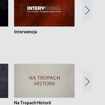
Interwencja
Fakty i Opin
Na Tropach Historii
Szept ziemi