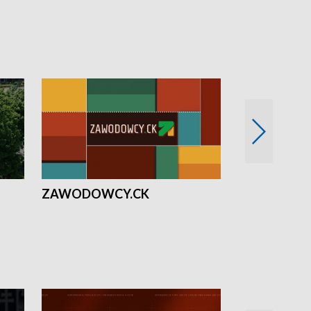
ZAWODOWCY.CK
Solidarni z U