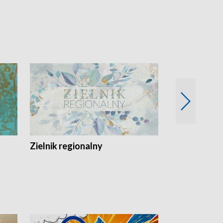
Zielnik regionalny
EkoLogiczni