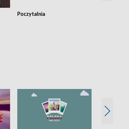
Poczytalnia
Koncerty TV