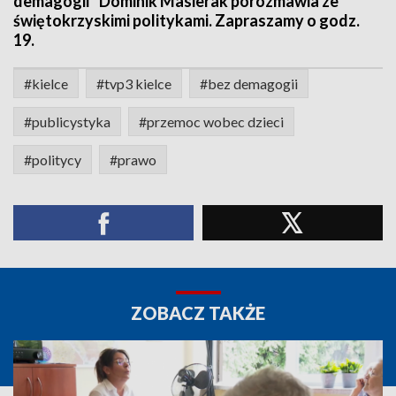
demagogii” Dominik Masierak porozmawia ze
świętokrzyskimi politykami. Zapraszamy o godz.
19.
#kielce
#tvp3 kielce
#bez demagogii
#publicystyka
#przemoc wobec dzieci
#politycy
#prawo
ZOBACZ TAKŻE