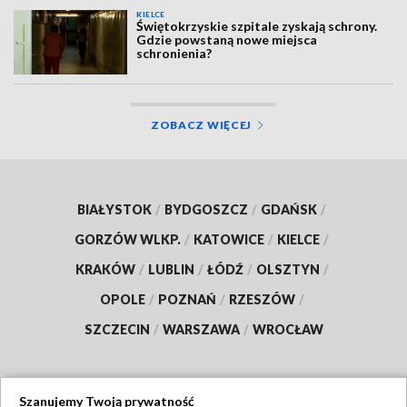
KIELCE
Świętokrzyskie szpitale zyskają schrony.
Gdzie powstaną nowe miejsca
schronienia?
ZOBACZ WIĘCEJ
BIAŁYSTOK
/
BYDGOSZCZ
/
GDAŃSK
/
GORZÓW WLKP.
/
KATOWICE
/
KIELCE
/
KRAKÓW
/
LUBLIN
/
ŁÓDŹ
/
OLSZTYN
/
OPOLE
/
POZNAŃ
/
RZESZÓW
/
SZCZECIN
/
WARSZAWA
/
WROCŁAW
Szanujemy Twoją prywatność