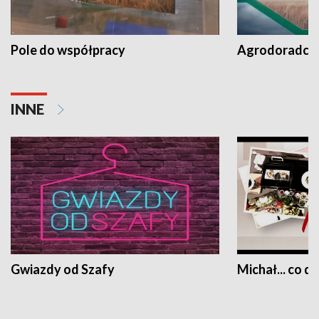
Pole do współpracy
Agrodoradcy 
INNE
Gwiazdy od Szafy
Michał... co dz