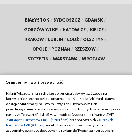
BIAŁYSTOK
/
BYDGOSZCZ
/
GDAŃSK
/
GORZÓW WLKP.
/
KATOWICE
/
KIELCE
/
KRAKÓW
/
LUBLIN
/
ŁÓDŹ
/
OLSZTYN
/
OPOLE
/
POZNAŃ
/
RZESZÓW
/
SZCZECIN
/
WARSZAWA
/
WROCŁAW
Szanujemy Twoją prywatność
Dołącz do nas:
Kliknij "Akceptuję i przechodzę do serwisu", aby wyrazić zgody na
korzystanie z technologii automatycznego śledzenia i zbierania danych,
TVP
dostęp do informacji na Twoim urządzeniu końcowym i ich
Abonament TVP
przechowywanie oraz na przetwarzanie Twoich danych osobowych przez
Regulamin TVP
nas, czyli Telewizję Polską S.A. w likwidacji (zwaną dalej również „TVP”),
Emisja w TVP
Zaufanych Partnerów z IAB* (1201 firm)
oraz pozostałych
Zaufanych
Polityka prywatności
Partnerów TVP (93 firm)
, w celach marketingowych (w tym do
Centrum informacji TVP
Moje zgody
zautomatyzowanego dopasowania reklam do Twoich zainteresowań i