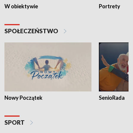
W obiektywie
Portrety
SPOŁECZEŃSTWO
Nowy Początek
SenioRada
SPORT