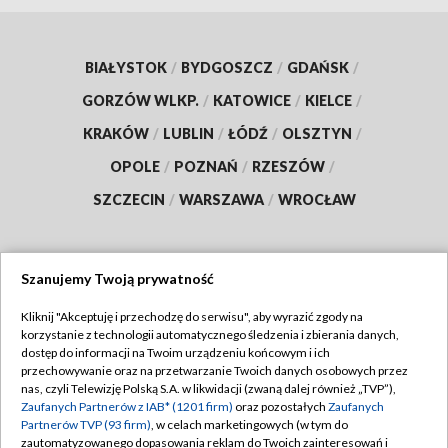
BIAŁYSTOK
/
BYDGOSZCZ
/
GDAŃSK
/
GORZÓW WLKP.
/
KATOWICE
/
KIELCE
/
KRAKÓW
/
LUBLIN
/
ŁÓDŹ
/
OLSZTYN
/
OPOLE
/
POZNAŃ
/
RZESZÓW
/
SZCZECIN
/
WARSZAWA
/
WROCŁAW
Szanujemy Twoją prywatność
Dołącz do nas:
Kliknij "Akceptuję i przechodzę do serwisu", aby wyrazić zgody na
korzystanie z technologii automatycznego śledzenia i zbierania danych,
TVP
dostęp do informacji na Twoim urządzeniu końcowym i ich
Abonament TVP
przechowywanie oraz na przetwarzanie Twoich danych osobowych przez
Regulamin TVP
nas, czyli Telewizję Polską S.A. w likwidacji (zwaną dalej również „TVP”),
Emisja w TVP
Zaufanych Partnerów z IAB* (1201 firm)
oraz pozostałych
Zaufanych
Polityka prywatności
Partnerów TVP (93 firm)
, w celach marketingowych (w tym do
Centrum informacji TVP
Moje zgody
zautomatyzowanego dopasowania reklam do Twoich zainteresowań i