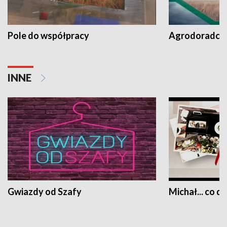
Pole do współpracy
Agrodoradcy 
INNE
Gwiazdy od Szafy
Michał... co dz