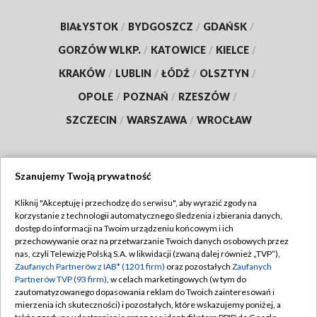
BIAŁYSTOK
/
BYDGOSZCZ
/
GDAŃSK
/
GORZÓW WLKP.
/
KATOWICE
/
KIELCE
/
KRAKÓW
/
LUBLIN
/
ŁÓDŹ
/
OLSZTYN
/
OPOLE
/
POZNAŃ
/
RZESZÓW
/
SZCZECIN
/
WARSZAWA
/
WROCŁAW
Szanujemy Twoją prywatność
Dołącz do nas:
Kliknij "Akceptuję i przechodzę do serwisu", aby wyrazić zgody na
korzystanie z technologii automatycznego śledzenia i zbierania danych,
TVP
dostęp do informacji na Twoim urządzeniu końcowym i ich
Abonament TVP
przechowywanie oraz na przetwarzanie Twoich danych osobowych przez
Regulamin TVP
nas, czyli Telewizję Polską S.A. w likwidacji (zwaną dalej również „TVP”),
Emisja w TVP
Polityka prywatności
Zaufanych Partnerów z IAB* (1201 firm)
oraz pozostałych
Zaufanych
Partnerów TVP (93 firm)
, w celach marketingowych (w tym do
Centrum informacji TVP
Moje zgody
zautomatyzowanego dopasowania reklam do Twoich zainteresowań i
mierzenia ich skuteczności) i pozostałych, które wskazujemy poniżej, a
Naziemna Telewizja Cyfrowa
Pomoc