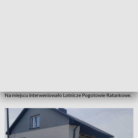
pięć zastępów straży pożarnej – powiedział st. kpt. Marcin
Bajur z KW PSP w Kielcach.
Na miejscu interweniowało Lotnicze Pogotowie Ratunkowe.
– W wyniku wybuchu zburzona została jedna ściana budynku,
a druga popękała. W zdarzeniu poparzone zostały dwie
osoby, które zostały przetransportowane do szpitala. Pożar
drugiej butli z gazem został ugaszony. Na miejscu pracowało
pięć zastępów straży pożarnej – powiedział st. kpt. Marcin
Bajur z KW PSP w Kielcach.
Na miejscu interweniowało Lotnicze Pogotowie Ratunkowe.