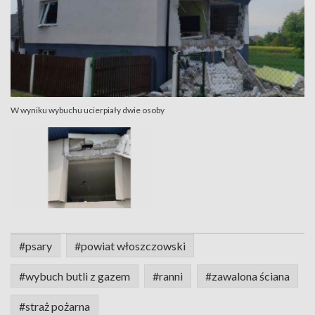
W wyniku wybuchu ucierpiały dwie osoby
#psary
#powiat włoszczowski
#wybuch butli z gazem
#ranni
#zawalona ściana
#straż pożarna