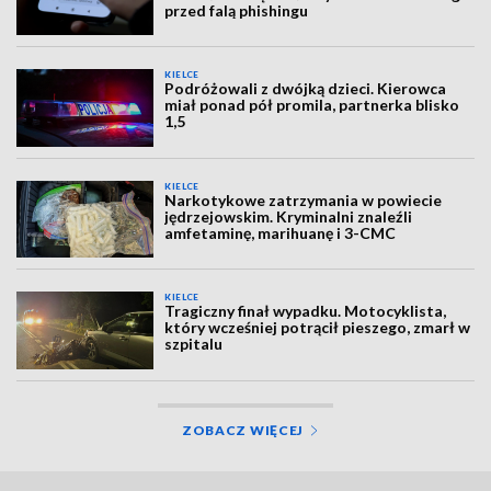
przed falą phishingu
KIELCE
Podróżowali z dwójką dzieci. Kierowca
miał ponad pół promila, partnerka blisko
1,5
KIELCE
Narkotykowe zatrzymania w powiecie
jędrzejowskim. Kryminalni znaleźli
amfetaminę, marihuanę i 3-CMC
KIELCE
Tragiczny finał wypadku. Motocyklista,
który wcześniej potrącił pieszego, zmarł w
szpitalu
ZOBACZ WIĘCEJ