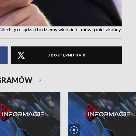
iech go osądzą i będziemy wiedzieli – mówią mieszkańcy
UDOSTĘPNIJ NA X
OGRAMÓW