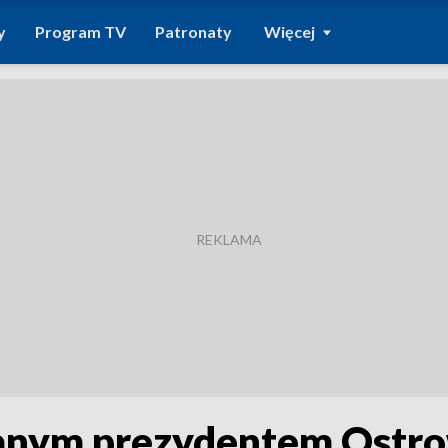
y
Program TV
Patronaty
Więcej
manym prezydentem Ostro