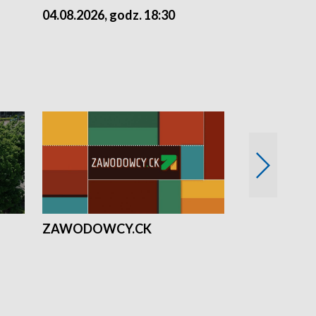
04.08.2026, godz. 18:30
03.08.2026, 
ZAWODOWCY.CK
Solidarni z U