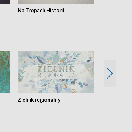
Na Tropach Historii
Szept ziemi
Zielnik regionalny
EkoLogiczni