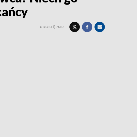
kańcy
UDOSTĘPNIJ: