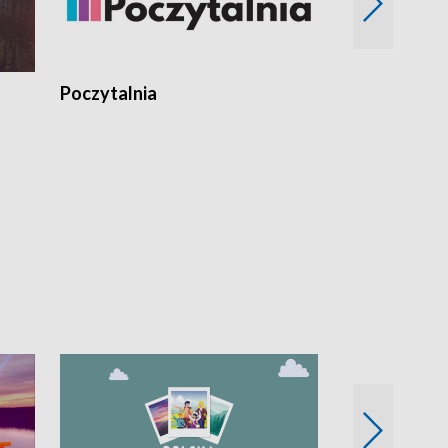
Poczytalnia
Koncerty TV