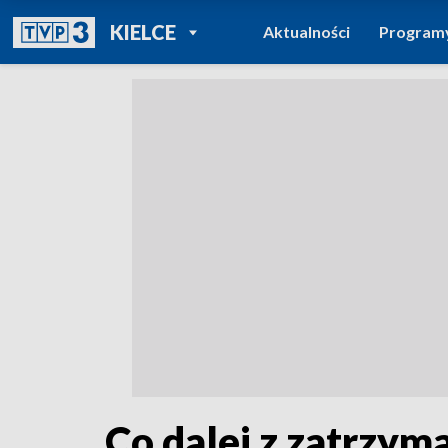
POWRÓT DO
KIELCE
Aktualności
Program
TVP REGIONY
Co dalej z zatrzy