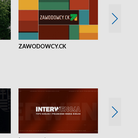
ZAWODOWCY.CK
Solidarni z U