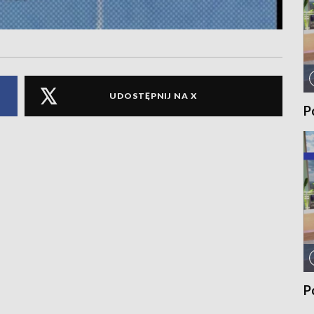
UDOSTĘPNIJ NA X
P
P