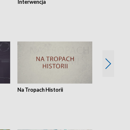
Interwencja
Fakty i Opin
Na Tropach Historii
Szept ziemi