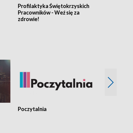
Profilaktyka Świętokrzyskich
Misja: Pacjen
Pracowników - Weź się za
zdrowie!
Poczytalnia
Koncerty TV