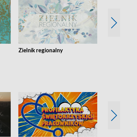
Zielnik regionalny
EkoLogiczni