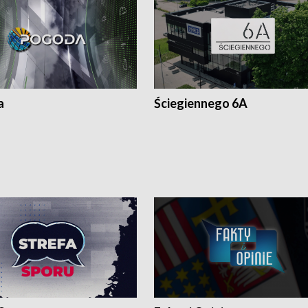
a
Ściegiennego 6A