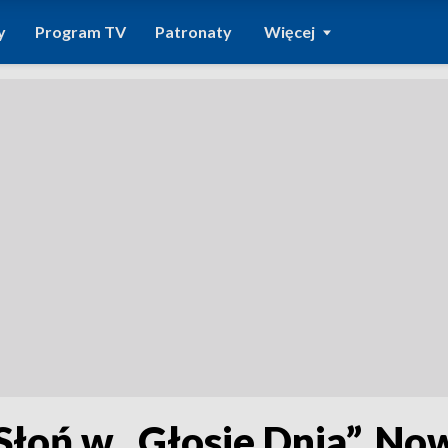
y
Program TV
Patronaty
Więcej
Słoń w „Głosie Dnia”. No