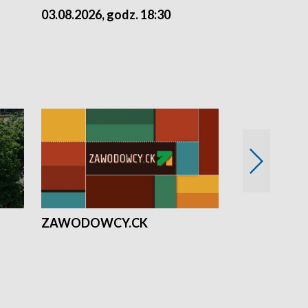
03.08.2026, godz. 18:30
02.08.2026, 
ZAWODOWCY.CK
Solidarni z U