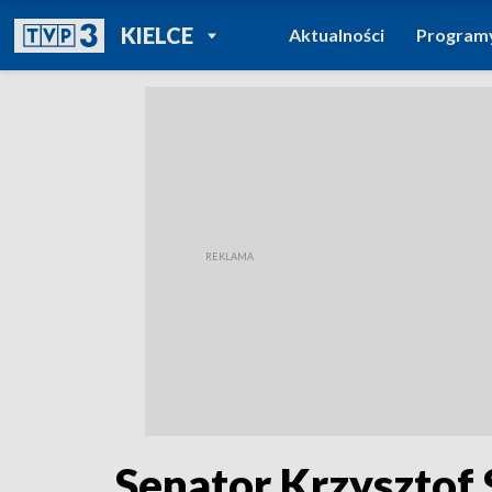
POWRÓT DO
KIELCE
Aktualności
Program
TVP REGIONY
Senator Krzysztof 