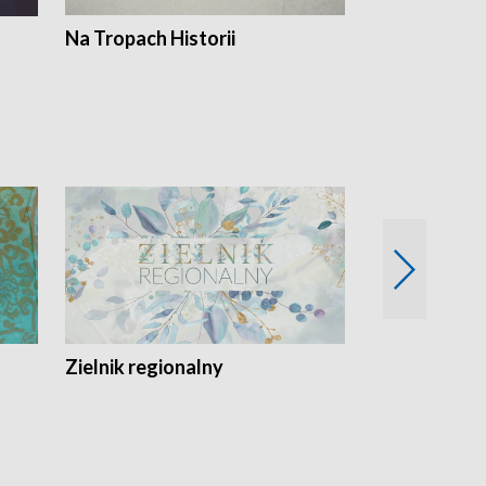
Na Tropach Historii
Szept ziemi
Zielnik regionalny
EkoLogiczni