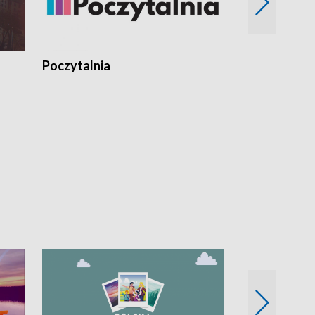
Poczytalnia
Koncerty TV