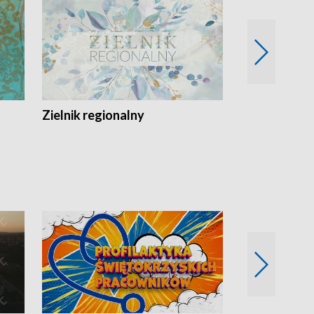
Zielnik regionalny
EkoLogiczni