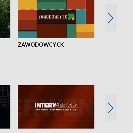
ZAWODOWCY.CK
Solidarni z U