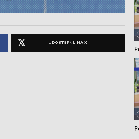
UDOSTĘPNIJ NA X
P
P