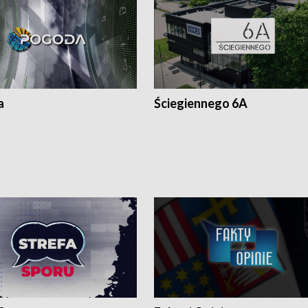
a
Ściegiennego 6A