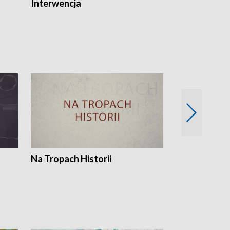
Interwencja
Fakty i Opin
Na Tropach Historii
Szept ziemi