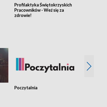
Profilaktyka Świętokrzyskich
Misja: Pacjen
Pracowników - Weź się za
zdrowie!
Poczytalnia
Koncerty TV