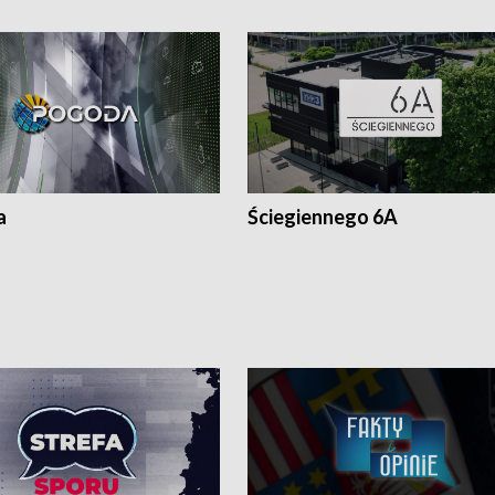
a
Ściegiennego 6A