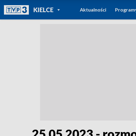
POWRÓT DO
KIELCE
Aktualności
Program
TVP REGIONY
25.05.2023 - rozm