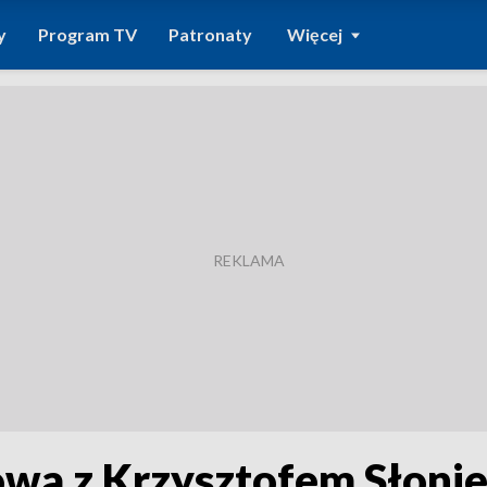
y
Program TV
Patronaty
Więcej
owa z Krzysztofem Słoni