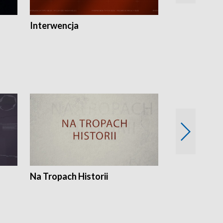
Interwencja
Fakty i Opin
Na Tropach Historii
Szept ziemi