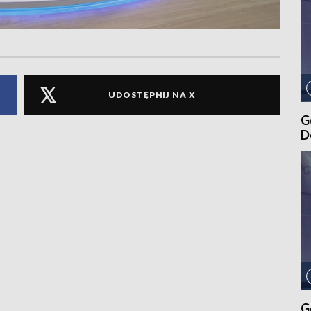
UDOSTĘPNIJ NA X
G
D
G