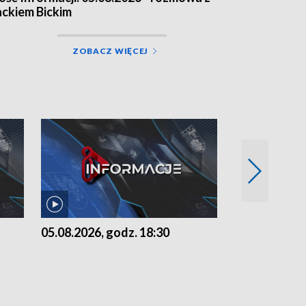
ackiem Bickim
ZOBACZ WIĘCEJ
05.08.2026, godz. 18:30
04.08.2026, 