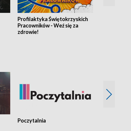
Profilaktyka Świętokrzyskich
Misja: Pacjen
Pracowników - Weź się za
zdrowie!
Poczytalnia
Koncerty TV