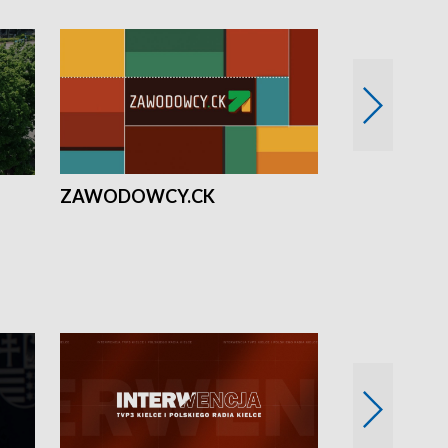
ZAWODOWCY.CK
Solidarni z U