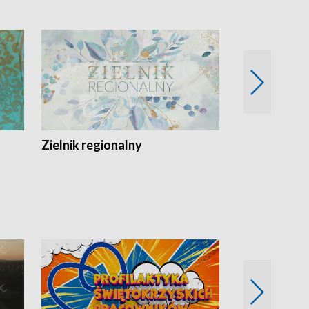
Zielnik regionalny
EkoLogiczni