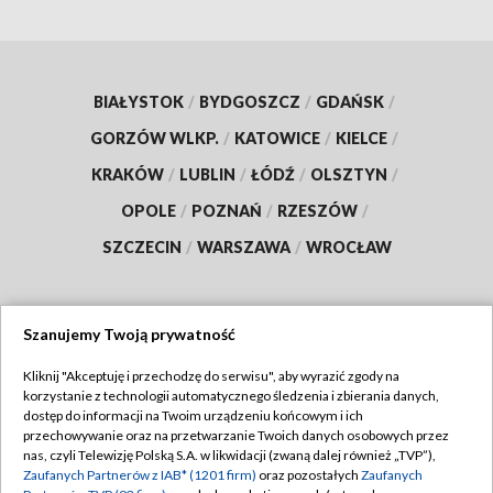
BIAŁYSTOK
/
BYDGOSZCZ
/
GDAŃSK
/
GORZÓW WLKP.
/
KATOWICE
/
KIELCE
/
KRAKÓW
/
LUBLIN
/
ŁÓDŹ
/
OLSZTYN
/
OPOLE
/
POZNAŃ
/
RZESZÓW
/
SZCZECIN
/
WARSZAWA
/
WROCŁAW
Szanujemy Twoją prywatność
Dołącz do nas:
Kliknij "Akceptuję i przechodzę do serwisu", aby wyrazić zgody na
korzystanie z technologii automatycznego śledzenia i zbierania danych,
TVP
dostęp do informacji na Twoim urządzeniu końcowym i ich
Abonament TVP
przechowywanie oraz na przetwarzanie Twoich danych osobowych przez
Regulamin TVP
nas, czyli Telewizję Polską S.A. w likwidacji (zwaną dalej również „TVP”),
Emisja w TVP
Zaufanych Partnerów z IAB* (1201 firm)
oraz pozostałych
Zaufanych
Polityka prywatności