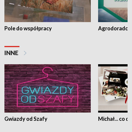
Pole do współpracy
Agrodoradcy 
INNE
Gwiazdy od Szafy
Michał... co dz