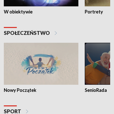
W obiektywie
Portrety
SPOŁECZEŃSTWO
Nowy Początek
SenioRada
SPORT