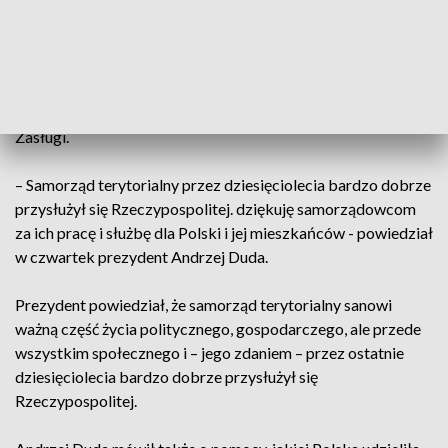
samorządu i podziękował samorządowcom oraz
pracownikom samorządu za pracę i służbę. Jerzy Kolarz,
starosta buski, został odznaczony przez prezydenta
Krzyżem Kawalerskim Orderu Odrodzenia Polski a Grażyna
Tatar, sekretarz UMiG Piekoszów, otrzymała Srebrny Krzyż
Zasługi.
– Samorząd terytorialny przez dziesięciolecia bardzo dobrze
przysłużył się Rzeczypospolitej. dziękuję samorządowcom
za ich pracę i służbę dla Polski i jej mieszkańców - powiedział
w czwartek prezydent Andrzej Duda.
Prezydent powiedział, że samorząd terytorialny sanowi
ważną część życia politycznego, gospodarczego, ale przede
wszystkim społecznego i – jego zdaniem – przez ostatnie
dziesięciolecia bardzo dobrze przysłużył się
Rzeczypospolitej.