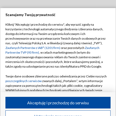
Szanujemy Twoją prywatność
Dołącz do nas:
Kliknij "Akceptuję i przechodzę do serwisu", aby wyrazić zgody na
korzystanie z technologii automatycznego śledzenia i zbierania danych,
TVP
dostęp do informacji na Twoim urządzeniu końcowym i ich
Abonament TVP
przechowywanie oraz na przetwarzanie Twoich danych osobowych przez
Regulamin TVP
nas, czyli Telewizję Polską S.A. w likwidacji (zwaną dalej również „TVP”),
Emisja w TVP
Polityka prywatności
Zaufanych Partnerów z IAB* (1201 firm)
oraz pozostałych
Zaufanych
Partnerów TVP (93 firm)
, w celach marketingowych (w tym do
Centrum informacji TVP
Moje zgody
zautomatyzowanego dopasowania reklam do Twoich zainteresowań i
mierzenia ich skuteczności) i pozostałych, które wskazujemy poniżej, a
Naziemna Telewizja Cyfrowa
Pomoc
także zgody na udostępnianie przez nas identyfikatora PPID do Google.
Sklep TVP
Biuro reklamy
Twoje dane osobowe zbierane podczas odwiedzania przez Ciebie naszych
Rada Programowa
Kontakt
poszczególnych serwisów
zwanych dalej „Portalem”, w tym informacje
zapisywane za pomocą technologii takich jak: pliki cookie, sygnalizatory
System NOS
WWW lub innych podobnych technologii umożliwiających świadczenie
dopasowanych i bezpiecznych usług, personalizację treści oraz reklam,
Informacje o nadawcy
Kanały
udostępnianie funkcji mediów społecznościowych oraz analizowanie
Akceptuję i przechodzę do serwisu
ruchu w Internecie.
Program dla prasy
©2026 Telewizja Polska S.A. w likwidacji
Biuro Reklamy
Twoje dane osobowe zbierane podczas odwiedzania przez Ciebie