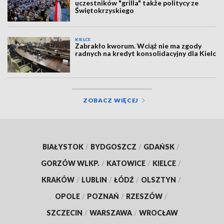
uczestników "grilla" także politycy ze
Świętokrzyskiego
KIELCE
Zabrakło kworum. Wciąż nie ma zgody
radnych na kredyt konsolidacyjny dla Kielc
ZOBACZ WIĘCEJ
BIAŁYSTOK
/
BYDGOSZCZ
/
GDAŃSK
/
GORZÓW WLKP.
/
KATOWICE
/
KIELCE
/
KRAKÓW
/
LUBLIN
/
ŁÓDŹ
/
OLSZTYN
/
OPOLE
/
POZNAŃ
/
RZESZÓW
/
SZCZECIN
/
WARSZAWA
/
WROCŁAW