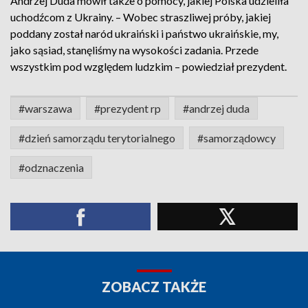
Andrzej Duda mówił także o pomocy, jakiej Polska udzieliła
uchodźcom z Ukrainy. – Wobec straszliwej próby, jakiej
poddany został naród ukraiński i państwo ukraińskie, my,
jako sąsiad, stanęliśmy na wysokości zadania. Przede
wszystkim pod względem ludzkim – powiedział prezydent.
#warszawa
#prezydent rp
#andrzej duda
#dzień samorządu terytorialnego
#samorządowcy
#odznaczenia
ZOBACZ TAKŻE