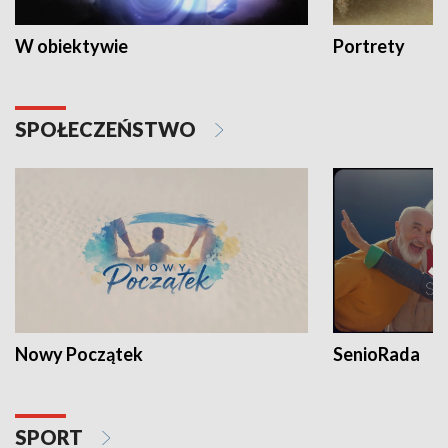
W obiektywie
Portrety
SPOŁECZEŃSTWO
Nowy Początek
SenioRada
SPORT