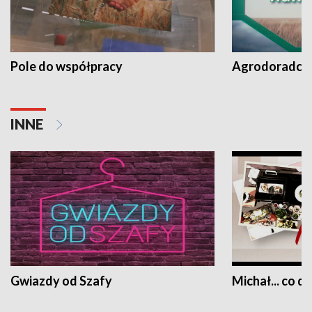
Pole do współpracy
Agrodoradcy 
INNE
Gwiazdy od Szafy
Michał... co dz