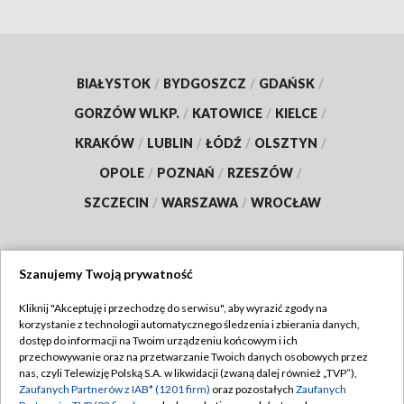
BIAŁYSTOK
/
BYDGOSZCZ
/
GDAŃSK
/
GORZÓW WLKP.
/
KATOWICE
/
KIELCE
/
KRAKÓW
/
LUBLIN
/
ŁÓDŹ
/
OLSZTYN
/
OPOLE
/
POZNAŃ
/
RZESZÓW
/
SZCZECIN
/
WARSZAWA
/
WROCŁAW
Szanujemy Twoją prywatność
Dołącz do nas:
Kliknij "Akceptuję i przechodzę do serwisu", aby wyrazić zgody na
korzystanie z technologii automatycznego śledzenia i zbierania danych,
TVP
dostęp do informacji na Twoim urządzeniu końcowym i ich
Abonament TVP
przechowywanie oraz na przetwarzanie Twoich danych osobowych przez
Regulamin TVP
nas, czyli Telewizję Polską S.A. w likwidacji (zwaną dalej również „TVP”),
Emisja w TVP
Zaufanych Partnerów z IAB* (1201 firm)
oraz pozostałych
Zaufanych
Polityka prywatności