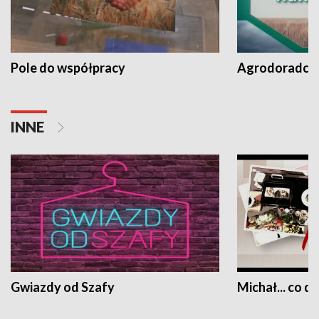
Pole do współpracy
Agrodoradcy 
INNE
Gwiazdy od Szafy
Michał... co dz