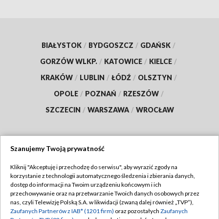
BIAŁYSTOK
/
BYDGOSZCZ
/
GDAŃSK
/
GORZÓW WLKP.
/
KATOWICE
/
KIELCE
/
KRAKÓW
/
LUBLIN
/
ŁÓDŹ
/
OLSZTYN
/
OPOLE
/
POZNAŃ
/
RZESZÓW
/
SZCZECIN
/
WARSZAWA
/
WROCŁAW
Szanujemy Twoją prywatność
Dołącz do nas:
Kliknij "Akceptuję i przechodzę do serwisu", aby wyrazić zgody na
korzystanie z technologii automatycznego śledzenia i zbierania danych,
TVP
dostęp do informacji na Twoim urządzeniu końcowym i ich
Abonament TVP
przechowywanie oraz na przetwarzanie Twoich danych osobowych przez
Regulamin TVP
nas, czyli Telewizję Polską S.A. w likwidacji (zwaną dalej również „TVP”),
Emisja w TVP
Zaufanych Partnerów z IAB* (1201 firm)
oraz pozostałych
Zaufanych
Polityka prywatności