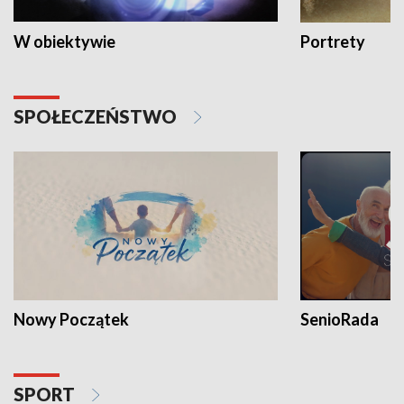
W obiektywie
Portrety
SPOŁECZEŃSTWO
Nowy Początek
SenioRada
SPORT