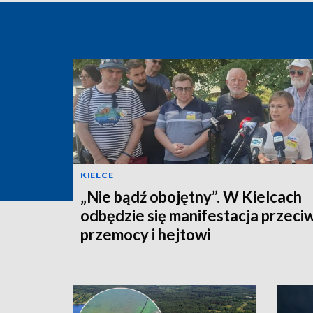
KIELCE
„Nie bądź obojętny”. W Kielcach
odbędzie się manifestacja przeci
przemocy i hejtowi