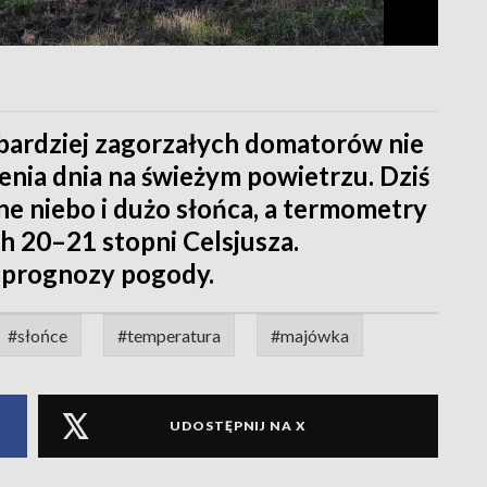
jbardziej zagorzałych domatorów nie
enia dnia na świeżym powietrzu. Dziś
e niebo i dużo słońca, a termometry
h 20–21 stopni Celsjusza.
j prognozy pogody.
#słońce
#temperatura
#majówka
UDOSTĘPNIJ NA X