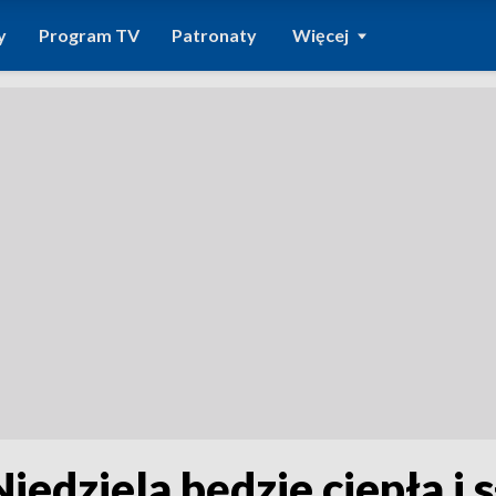
y
Program TV
Patronaty
Więcej
iedziela będzie ciepła i 