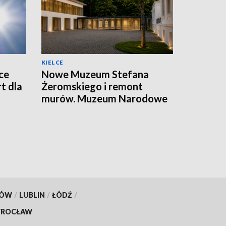
KIELCE
ce
Nowe Muzeum Stefana
t dla
Żeromskiego i remont
murów. Muzeum Narodowe
realizuje dwie duże
inwestycje
KÓW
/
LUBLIN
/
ŁÓDŹ
/
ROCŁAW