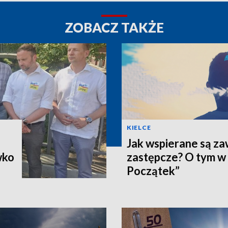
ZOBACZ TAKŻE
KIELCE
Jak wspierane są z
wko
zastępcze? O tym w
Początek”