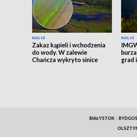
KIELCE
KIELCE
Zakaz kąpieli i wchodzenia
IMGW
do wody. W zalewie
burza
Chańcza wykryto sinice
grad 
prądu
BIAŁYSTOK
/
BYDGO
OLSZTY