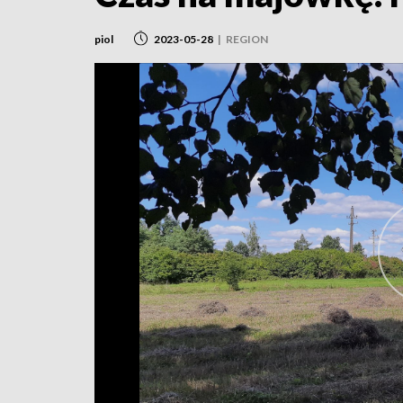
piol
2023-05-28
|
REGION