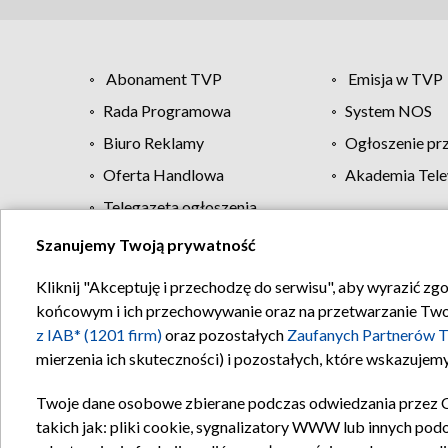
Abonament TVP
Emisja w TVP
Rada Programowa
System NOS
Biuro Reklamy
Ogłoszenie pr
Oferta Handlowa
Akademia Tele
Telegazeta ogłoszenia
Szanujemy Twoją prywatność
Regulamin TVP
Kliknij "Akceptuję i przechodzę do serwisu", aby wyrazić zg
końcowym i ich przechowywanie oraz na przetwarzanie Twoich
z IAB* (1201 firm)
oraz pozostałych
Zaufanych Partnerów T
mierzenia ich skuteczności) i pozostałych, które wskazujemy
Twoje dane osobowe zbierane podczas odwiedzania przez 
takich jak: pliki cookie, sygnalizatory WWW lub innych pod