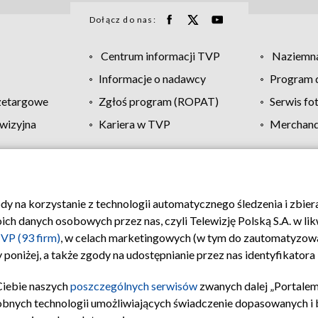
Dołącz do nas:
Centrum informacji TVP
Naziemna
Informacje o nadawcy
Program d
zetargowe
Zgłoś program (ROPAT)
Serwis fo
wizyjna
Kariera w TVP
Merchandi
Polityka prywatności
Moje zgody
Pomoc
Biuro re
ody na korzystanie z technologii automatycznego śledzenia i zbie
 danych osobowych przez nas, czyli Telewizję Polską S.A. w likw
VP (93 firm)
, w celach marketingowych (w tym do zautomatyzow
 poniżej, a także zgody na udostępnianie przez nas identyfikator
Ciebie naszych
poszczególnych serwisów
zwanych dalej „Portalem
obnych technologii umożliwiających świadczenie dopasowanych i be