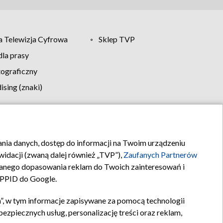
 Telewizja Cyfrowa
Sklep TVP
la prasy
tograficzny
sing (znaki)
klamy
Kontakt
rania danych, dostęp do informacji na Twoim urządzeniu
idacji (zwaną dalej również „TVP”),
Zaufanych Partnerów
anego dopasowania reklam do Twoich zainteresowań i
a PPID do Google.
”, w tym informacje zapisywane za pomocą technologii
zpiecznych usług, personalizację treści oraz reklam,