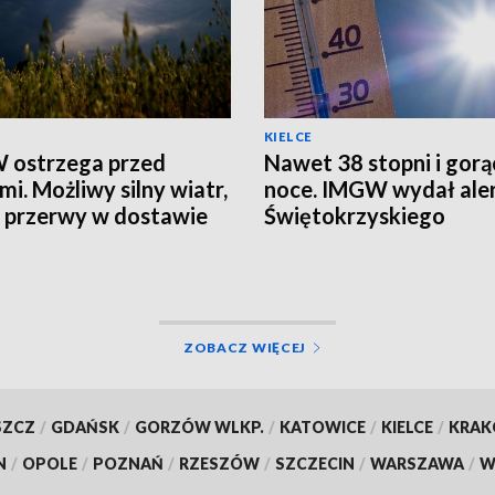
KIELCE
 ostrzega przed
Nawet 38 stopni i gorą
mi. Możliwy silny wiatr,
noce. IMGW wydał aler
i przerwy w dostawie
Świętokrzyskiego
ZOBACZ WIĘCEJ
SZCZ
/
GDAŃSK
/
GORZÓW WLKP.
/
KATOWICE
/
KIELCE
/
KRA
N
/
OPOLE
/
POZNAŃ
/
RZESZÓW
/
SZCZECIN
/
WARSZAWA
/
W