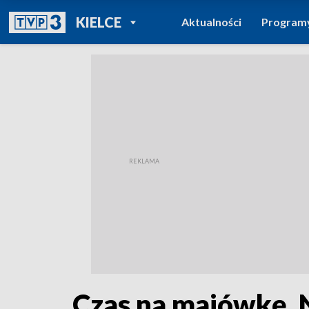
POWRÓT DO
KIELCE
Aktualności
Program
TVP REGIONY
Czas na majówkę. N