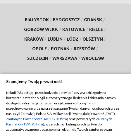
BIAŁYSTOK
/
BYDGOSZCZ
/
GDAŃSK
/
GORZÓW WLKP.
/
KATOWICE
/
KIELCE
/
KRAKÓW
/
LUBLIN
/
ŁÓDŹ
/
OLSZTYN
/
OPOLE
/
POZNAŃ
/
RZESZÓW
/
SZCZECIN
/
WARSZAWA
/
WROCŁAW
Szanujemy Twoją prywatność
Dołącz do nas:
Kliknij "Akceptuję i przechodzę do serwisu", aby wyrazić zgody na
korzystanie z technologii automatycznego śledzenia i zbierania danych,
TVP
dostęp do informacji na Twoim urządzeniu końcowym i ich
Abonament TVP
przechowywanie oraz na przetwarzanie Twoich danych osobowych przez
Regulamin TVP
nas, czyli Telewizję Polską S.A. w likwidacji (zwaną dalej również „TVP”),
Emisja w TVP
Zaufanych Partnerów z IAB* (1201 firm)
oraz pozostałych
Zaufanych
Polityka prywatności
Partnerów TVP (93 firm)
, w celach marketingowych (w tym do
Centrum informacji TVP
Moje zgody
zautomatyzowanego dopasowania reklam do Twoich zainteresowań i