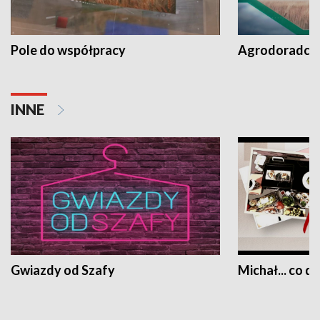
Pole do współpracy
Agrodoradcy 
INNE
Gwiazdy od Szafy
Michał... co dz