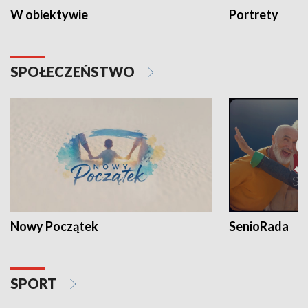
W obiektywie
Portrety
SPOŁECZEŃSTWO
Nowy Początek
SenioRada
SPORT