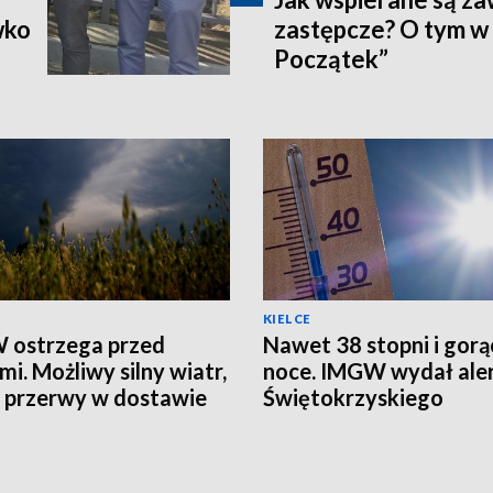
wko
zastępcze? O tym w
Początek”
KIELCE
 ostrzega przed
Nawet 38 stopni i gorą
mi. Możliwy silny wiatr,
noce. IMGW wydał aler
i przerwy w dostawie
Świętokrzyskiego