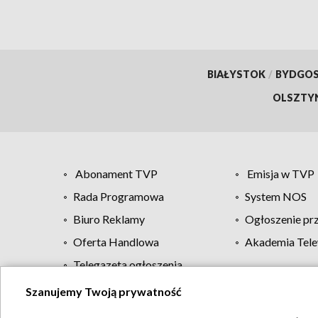
BIAŁYSTOK
/
BYDGO
OLSZTY
Abonament TVP
Emisja w TVP
Rada Programowa
System NOS
Biuro Reklamy
Ogłoszenie pr
Oferta Handlowa
Akademia Tele
Telegazeta ogłoszenia
Szanujemy Twoją prywatność
Regulamin TVP