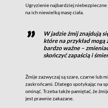
Ugryzienie najbardziej niebezpieczne j
na ich niewielką masę ciała.
W jadzie żmij znajdują s
które na przykład mogą z
bardzo ważne – zmieniać 
skończyć zapaścią i śmie
Żmije zazwyczaj są szare, czarne lub 
zaskrońcami. Dlatego spotykając na sp
ominąć. Trzeba także pamiętać, że żmij
jest prawnie zakazane.