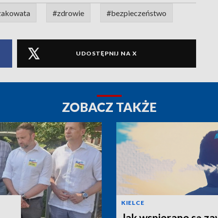
zakowata
#zdrowie
#bezpieczeństwo
UDOSTĘPNIJ NA X
ZOBACZ TAKŻE
KIELCE
Jak wspierane są z