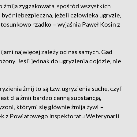
ko żmija zygzakowata, spośród wszystkich
 być niebezpieczna, jeżeli człowieka ugryzie,
stosunkowo rzadko – wyjaśnia Paweł Kosin z
jami najwięcej zależy od nas samych. Gad
ożony. Jeśli jednak do ugryzienia dojdzie, nie
zienia żmij to są tzw. ugryzienia suche, czyli
jest dla żmii bardzo cenną substancją,
zoni, którymi się głównie żmija żywi –
ułek z Powiatowego Inspektoratu Weterynarii