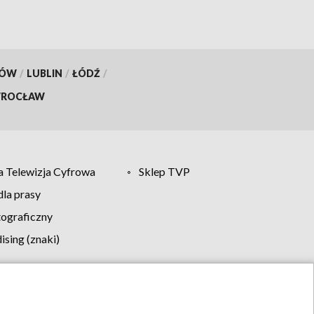
KÓW
/
LUBLIN
/
ŁÓDŹ
/
ROCŁAW
 Telewizja Cyfrowa
Sklep TVP
la prasy
tograficzny
sing (znaki)
klamy
Kontakt