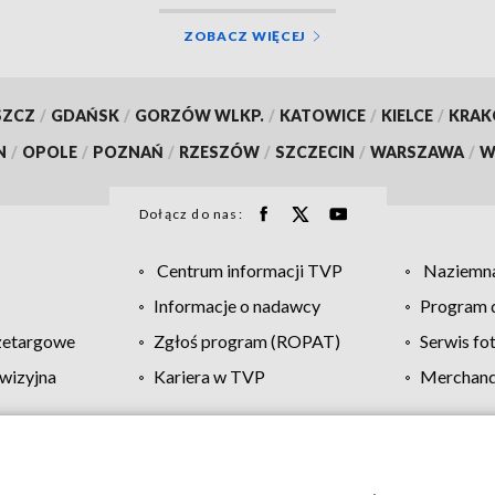
ZOBACZ WIĘCEJ
SZCZ
/
GDAŃSK
/
GORZÓW WLKP.
/
KATOWICE
/
KIELCE
/
KRA
N
/
OPOLE
/
POZNAŃ
/
RZESZÓW
/
SZCZECIN
/
WARSZAWA
/
W
Dołącz do nas:
Centrum informacji TVP
Naziemna
Informacje o nadawcy
Program d
zetargowe
Zgłoś program (ROPAT)
Serwis fo
wizyjna
Kariera w TVP
Merchandi
Polityka prywatności
Moje zgody
Pomoc
Biuro re