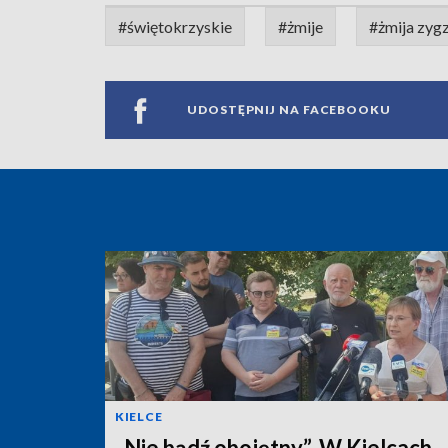
#świętokrzyskie
#żmije
#żmija zyg
UDOSTĘPNIJ NA FACEBOOKU
KIELCE
„Nie bądź obojętny”. W Kielcach