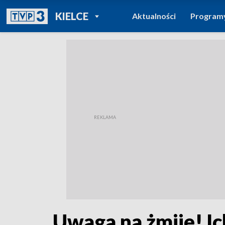
POWRÓT DO
KIELCE
Aktualności
Program
TVP REGIONY
Uwaga na żmije! Ic