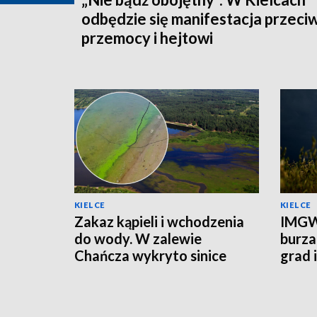
odbędzie się manifestacja przeci
przemocy i hejtowi
KIELCE
KIELCE
Zakaz kąpieli i wchodzenia
IMGW
do wody. W zalewie
burza
Chańcza wykryto sinice
grad 
prądu