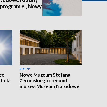
 programie „Nowy
KIELCE
ce
Nowe Muzeum Stefana
t dla
Żeromskiego i remont
murów. Muzeum Narodowe
realizuje dwie duże
inwestycje