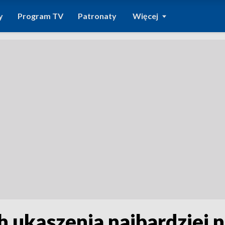
y
Program TV
Patronaty
Więcej
h ukąszenia najbardziej 