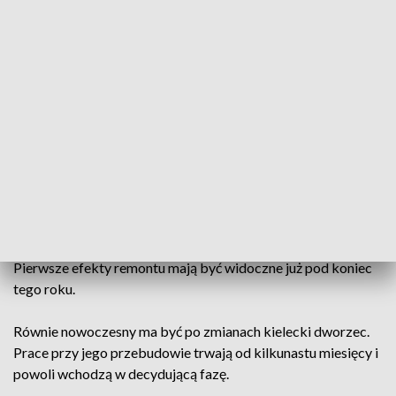
wykonać prace budowlane. Oferty przetargowe złożyły trzy
firmy. Po przebudowie platforma peronowa ma być dłuższa,
nowocześniejsza i bardziej funkcjonalna.
– Modernizacja peronu w Kielcach zakłada przebudowę jego
nawierzchni, podniesienie jej i stworzenie dodatkowych
ułatwień dla podróżnych. Powstanie winda, którą będzie
można skomunikować peron z przejściem podziemnym –
opisuje Piotr Hamarnik z PKP PLK.
Będą też nowe oświetlenie, ławki i wiaty. Podróżni będą
mogli także korzystać z nowych tablic informacyjnych.
Pierwsze efekty remontu mają być widoczne już pod koniec
tego roku.
Równie nowoczesny ma być po zmianach kielecki dworzec.
Prace przy jego przebudowie trwają od kilkunastu miesięcy i
powoli wchodzą w decydującą fazę.