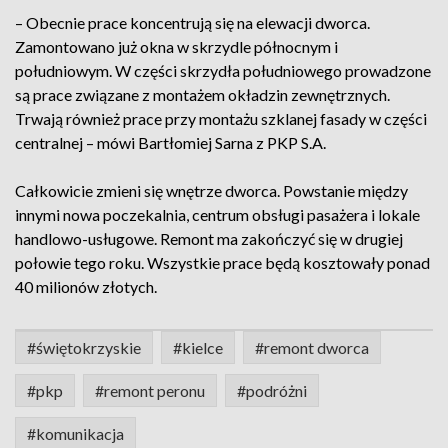
– Obecnie prace koncentrują się na elewacji dworca.
Zamontowano już okna w skrzydle północnym i
południowym. W części skrzydła południowego prowadzone
są prace związane z montażem okładzin zewnętrznych.
Trwają również prace przy montażu szklanej fasady w części
centralnej – mówi Bartłomiej Sarna z PKP S.A.
Całkowicie zmieni się wnętrze dworca. Powstanie między
innymi nowa poczekalnia, centrum obsługi pasażera i lokale
handlowo-usługowe. Remont ma zakończyć się w drugiej
połowie tego roku. Wszystkie prace będą kosztowały ponad
40 milionów złotych.
#świętokrzyskie
#kielce
#remont dworca
#pkp
#remont peronu
#podróżni
#komunikacja