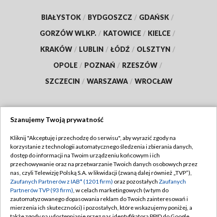
BIAŁYSTOK
/
BYDGOSZCZ
/
GDAŃSK
/
GORZÓW WLKP.
/
KATOWICE
/
KIELCE
/
KRAKÓW
/
LUBLIN
/
ŁÓDŹ
/
OLSZTYN
/
OPOLE
/
POZNAŃ
/
RZESZÓW
/
SZCZECIN
/
WARSZAWA
/
WROCŁAW
Szanujemy Twoją prywatność
Dołącz do nas:
Kliknij "Akceptuję i przechodzę do serwisu", aby wyrazić zgody na
korzystanie z technologii automatycznego śledzenia i zbierania danych,
TVP
dostęp do informacji na Twoim urządzeniu końcowym i ich
Abonament TVP
przechowywanie oraz na przetwarzanie Twoich danych osobowych przez
Regulamin TVP
nas, czyli Telewizję Polską S.A. w likwidacji (zwaną dalej również „TVP”),
Emisja w TVP
Polityka prywatności
Zaufanych Partnerów z IAB* (1201 firm)
oraz pozostałych
Zaufanych
Partnerów TVP (93 firm)
, w celach marketingowych (w tym do
Centrum informacji TVP
Moje zgody
zautomatyzowanego dopasowania reklam do Twoich zainteresowań i
mierzenia ich skuteczności) i pozostałych, które wskazujemy poniżej, a
Naziemna Telewizja Cyfrowa
Pomoc
także zgody na udostępnianie przez nas identyfikatora PPID do Google.