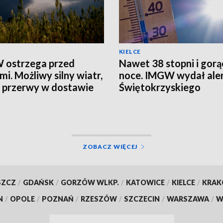
KIELCE
 ostrzega przed
Nawet 38 stopni i gorą
mi. Możliwy silny wiatr,
noce. IMGW wydał aler
i przerwy w dostawie
Świętokrzyskiego
ZOBACZ WIĘCEJ
SZCZ
/
GDAŃSK
/
GORZÓW WLKP.
/
KATOWICE
/
KIELCE
/
KRA
N
/
OPOLE
/
POZNAŃ
/
RZESZÓW
/
SZCZECIN
/
WARSZAWA
/
W