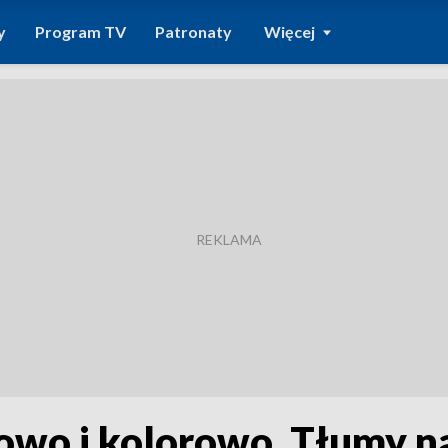
y
Program TV
Patronaty
Więcej
dowo i kolorowo. Tłumy n