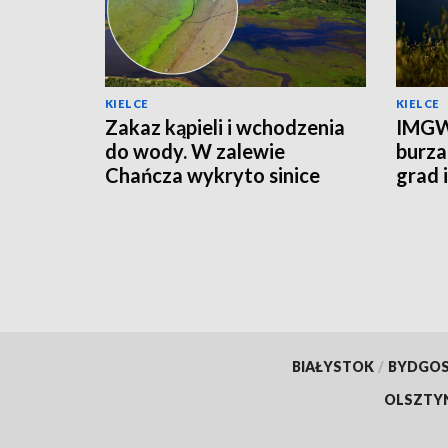
KIELCE
KIELCE
Zakaz kąpieli i wchodzenia
IMGW
do wody. W zalewie
burza
Chańcza wykryto sinice
grad 
prądu
BIAŁYSTOK
/
BYDGO
OLSZTY