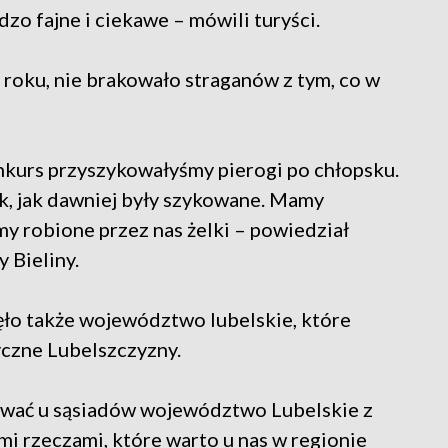
zo fajne i ciekawe – mówili turyści.
roku, nie brakowało straganów z tym, co w
nkurs przyszykowałyśmy pierogi po chłopsku.
k, jak dawniej były szykowane. Mamy
amy robione przez nas żelki – powiedział
 Bieliny.
ęło także województwo lubelskie, które
yczne Lubelszczyzny.
ować u sąsiadów województwo Lubelskie z
mi rzeczami, które warto u nas w regionie