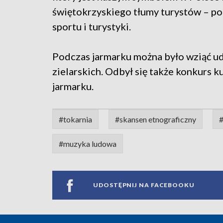
świętokrzyskiego tłumy turystów – p
sportu i turystyki.
Podczas jarmarku można było wziąć udz
zielarskich. Odbył się także konkurs k
jarmarku.
#tokarnia
#skansen etnograficzny
#
#muzyka ludowa
UDOSTĘPNIJ NA FACEBOOKU