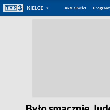
POWRÓT DO
KIELCE
Aktualności
Program
TVP REGIONY
Było smacznie, lu