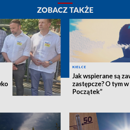
ZOBACZ TAKŻE
KIELCE
Jak wspierane są z
wko
zastępcze? O tym w
Początek”