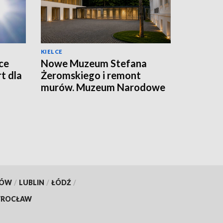
KIELCE
ce
Nowe Muzeum Stefana
t dla
Żeromskiego i remont
murów. Muzeum Narodowe
realizuje dwie duże
inwestycje
KÓW
/
LUBLIN
/
ŁÓDŹ
/
ROCŁAW