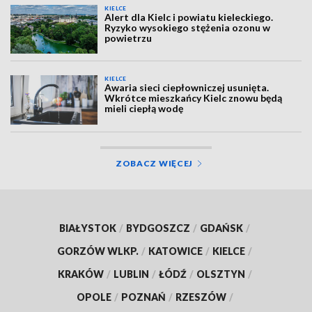
KIELCE
Alert dla Kielc i powiatu kieleckiego.
Ryzyko wysokiego stężenia ozonu w
powietrzu
KIELCE
Awaria sieci ciepłowniczej usunięta.
Wkrótce mieszkańcy Kielc znowu będą
mieli ciepłą wodę
ZOBACZ WIĘCEJ
BIAŁYSTOK
/
BYDGOSZCZ
/
GDAŃSK
/
GORZÓW WLKP.
/
KATOWICE
/
KIELCE
/
KRAKÓW
/
LUBLIN
/
ŁÓDŹ
/
OLSZTYN
/
OPOLE
/
POZNAŃ
/
RZESZÓW
/