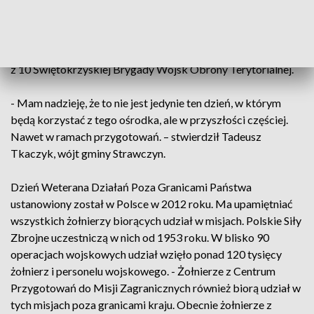
mundurowych środowisk. - Myślę, że inicjatywa jest jak
najbardziej trafiona, tym bardziej że rywalizacja sportowa,
jest ściśle związana ze służbą wojskową. My musimy być
zawsze sprawni, gotowi – powiedział ppor. Stanisław Sorbian
z 10 Świętokrzyskiej Brygady Wojsk Obrony Terytorialnej.
- Mam nadzieję, że to nie jest jedynie ten dzień, w którym
będą korzystać z tego ośrodka, ale w przyszłości częściej.
Nawet w ramach przygotowań. – stwierdził Tadeusz
Tkaczyk, wójt gminy Strawczyn.
Dzień Weterana Działań Poza Granicami Państwa
ustanowiony został w Polsce w 2012 roku. Ma upamiętniać
wszystkich żołnierzy biorących udział w misjach. Polskie Siły
Zbrojne uczestniczą w nich od 1953 roku. W blisko 90
operacjach wojskowych udział wzięło ponad 120 tysięcy
żołnierz i personelu wojskowego. - Żołnierze z Centrum
Przygotowań do Misji Zagranicznych również biorą udział w
tych misjach poza granicami kraju. Obecnie żołnierze z