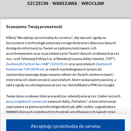
SZCZECIN
/
WARSZAWA
/
WROCŁAW
Szanujemy Twoją prywatność
Dołącz do nas:
Kliknij "Akceptuję i przechodzę do serwisu", aby wyrazić zgody na
korzystanie z technologii automatycznego śledzenia i zbierania danych,
TVP
dostęp do informacji na Twoim urządzeniu końcowym i ich
Abonament TVP
przechowywanie oraz na przetwarzanie Twoich danych osobowych przez
Regulamin TVP
nas, czyli Telewizję Polską S.A. w likwidacji (zwaną dalej również „TVP”),
Emisja w TVP
Polityka prywatności
Zaufanych Partnerów z IAB* (1201 firm)
oraz pozostałych
Zaufanych
Partnerów TVP (93 firm)
, w celach marketingowych (w tym do
Centrum informacji TVP
Moje zgody
zautomatyzowanego dopasowania reklam do Twoich zainteresowań i
mierzenia ich skuteczności) i pozostałych, które wskazujemy poniżej, a
Naziemna Telewizja Cyfrowa
Pomoc
także zgody na udostępnianie przez nas identyfikatora PPID do Google.
Sklep TVP
Biuro reklamy
Twoje dane osobowe zbierane podczas odwiedzania przez Ciebie naszych
Rada Programowa
Kontakt
poszczególnych serwisów
zwanych dalej „Portalem”, w tym informacje
zapisywane za pomocą technologii takich jak: pliki cookie, sygnalizatory
System NOS
WWW lub innych podobnych technologii umożliwiających świadczenie
dopasowanych i bezpiecznych usług, personalizację treści oraz reklam,
Informacje o nadawcy
Kanały
udostępnianie funkcji mediów społecznościowych oraz analizowanie
Akceptuję i przechodzę do serwisu
ruchu w Internecie.
Program dla prasy