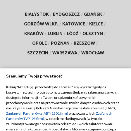
BIAŁYSTOK
/
BYDGOSZCZ
/
GDAŃSK
/
GORZÓW WLKP.
/
KATOWICE
/
KIELCE
/
KRAKÓW
/
LUBLIN
/
ŁÓDŹ
/
OLSZTYN
/
OPOLE
/
POZNAŃ
/
RZESZÓW
/
SZCZECIN
/
WARSZAWA
/
WROCŁAW
Szanujemy Twoją prywatność
Dołącz do nas:
Kliknij "Akceptuję i przechodzę do serwisu", aby wyrazić zgody na
korzystanie z technologii automatycznego śledzenia i zbierania danych,
TVP
dostęp do informacji na Twoim urządzeniu końcowym i ich
Abonament TVP
przechowywanie oraz na przetwarzanie Twoich danych osobowych przez
Regulamin TVP
nas, czyli Telewizję Polską S.A. w likwidacji (zwaną dalej również „TVP”),
Emisja w TVP
Zaufanych Partnerów z IAB* (1201 firm)
oraz pozostałych
Zaufanych
Polityka prywatności
Partnerów TVP (93 firm)
, w celach marketingowych (w tym do
Centrum informacji TVP
Moje zgody
zautomatyzowanego dopasowania reklam do Twoich zainteresowań i
mierzenia ich skuteczności) i pozostałych, które wskazujemy poniżej, a