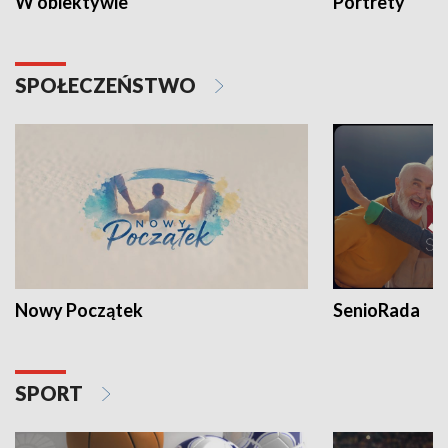
W obiektywie
Portrety
SPOŁECZEŃSTWO
Nowy Początek
SenioRada
SPORT