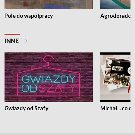
Pole do współpracy
Agrodoradcy 
INNE
Gwiazdy od Szafy
Michał... co dz