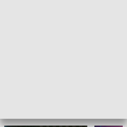
Informator kulturalny
Drzwi do kult
TECHNIKA I MOTORYZACJA
WYPOCZYNEK I REKREACJA