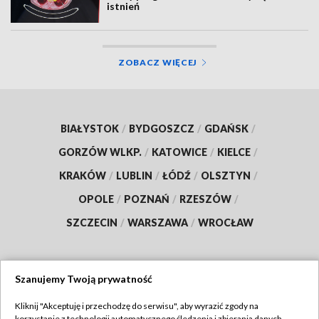
istnień
ZOBACZ WIĘCEJ
BIAŁYSTOK
/
BYDGOSZCZ
/
GDAŃSK
/
GORZÓW WLKP.
/
KATOWICE
/
KIELCE
/
KRAKÓW
/
LUBLIN
/
ŁÓDŹ
/
OLSZTYN
/
OPOLE
/
POZNAŃ
/
RZESZÓW
/
SZCZECIN
/
WARSZAWA
/
WROCŁAW
Szanujemy Twoją prywatność
Dołącz do nas:
Kliknij "Akceptuję i przechodzę do serwisu", aby wyrazić zgody na
korzystanie z technologii automatycznego śledzenia i zbierania danych,