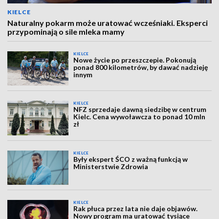
KIELCE
Naturalny pokarm może uratować wcześniaki. Eksperci
przypominają o sile mleka mamy
KIELCE
Nowe życie po przeszczepie. Pokonują
ponad 800 kilometrów, by dawać nadzieję
innym
KIELCE
NFZ sprzedaje dawną siedzibę w centrum
Kielc. Cena wywoławcza to ponad 10 mln
zł
KIELCE
Były ekspert ŚCO z ważną funkcją w
Ministerstwie Zdrowia
KIELCE
Rak płuca przez lata nie daje objawów.
Nowy program ma uratować tysiące