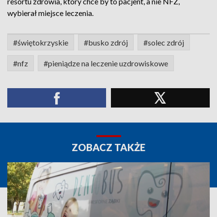
resortu zdrowia, który chce by to pacjent, a nie NFZ,
wybierał miejsce leczenia.
#świętokrzyskie
#busko zdrój
#solec zdrój
#nfz
#pieniądze na leczenie uzdrowiskowe
ZOBACZ TAKŻE