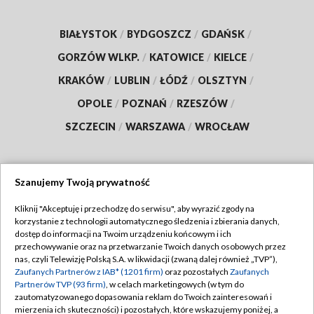
BIAŁYSTOK
/
BYDGOSZCZ
/
GDAŃSK
/
GORZÓW WLKP.
/
KATOWICE
/
KIELCE
/
KRAKÓW
/
LUBLIN
/
ŁÓDŹ
/
OLSZTYN
/
OPOLE
/
POZNAŃ
/
RZESZÓW
/
SZCZECIN
/
WARSZAWA
/
WROCŁAW
Szanujemy Twoją prywatność
Dołącz do nas:
Kliknij "Akceptuję i przechodzę do serwisu", aby wyrazić zgody na
korzystanie z technologii automatycznego śledzenia i zbierania danych,
TVP
dostęp do informacji na Twoim urządzeniu końcowym i ich
Abonament TVP
przechowywanie oraz na przetwarzanie Twoich danych osobowych przez
Regulamin TVP
nas, czyli Telewizję Polską S.A. w likwidacji (zwaną dalej również „TVP”),
Emisja w TVP
Zaufanych Partnerów z IAB* (1201 firm)
oraz pozostałych
Zaufanych
Polityka prywatności
Partnerów TVP (93 firm)
, w celach marketingowych (w tym do
Centrum informacji TVP
Moje zgody
zautomatyzowanego dopasowania reklam do Twoich zainteresowań i
mierzenia ich skuteczności) i pozostałych, które wskazujemy poniżej, a