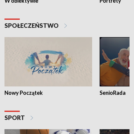
W obiektywie
Portrety
SPOŁECZEŃSTWO
Nowy Początek
SenioRada
SPORT