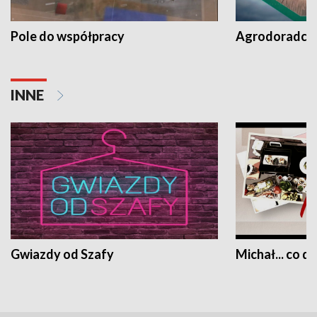
Pole do współpracy
Agrodoradcy 
INNE
Gwiazdy od Szafy
Michał... co dz