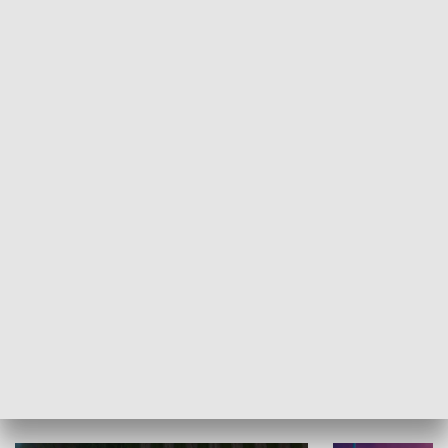
Informator kulturalny
Drzwi do kult
TECHNIKA I MOTORYZACJA
WYPOCZYNEK I REKREACJA