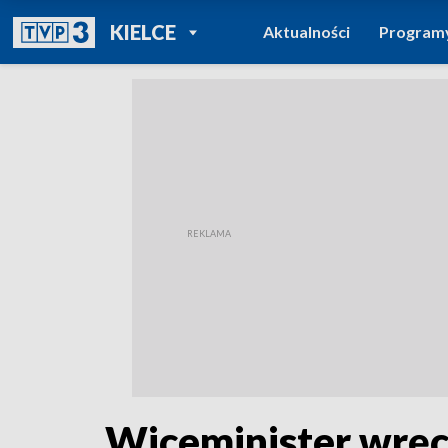
POWRÓT DO
KIELCE
Aktualności
Program
TVP REGIONY
Wiceminister wręcz