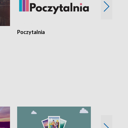
Poczytalnia
Koncerty TV