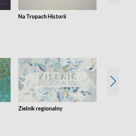
Na Tropach Historii
Szept ziemi
Zielnik regionalny
EkoLogiczni