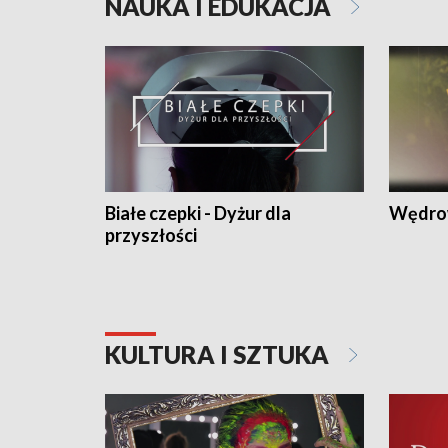
NAUKA I EDUKACJA
Białe czepki - Dyżur dla
Wędro
przyszłości
KULTURA I SZTUKA