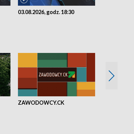
03.08.2026, godz. 18:30
02.08.2026, 
ZAWODOWCY.CK
Solidarni z U