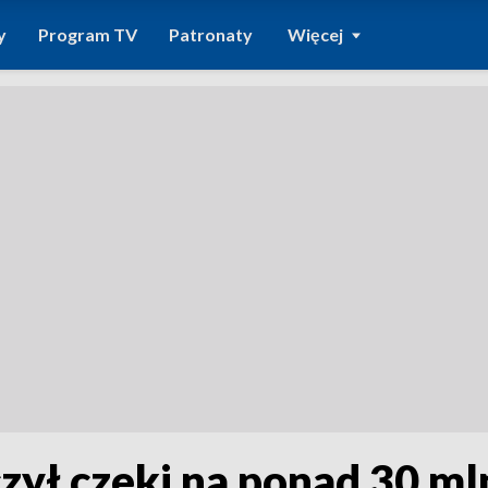
y
Program TV
Patronaty
Więcej
ył czeki na ponad 30 mln