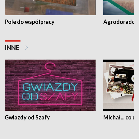
Pole do współpracy
Agrodoradcy 
INNE
Gwiazdy od Szafy
Michał... co dz