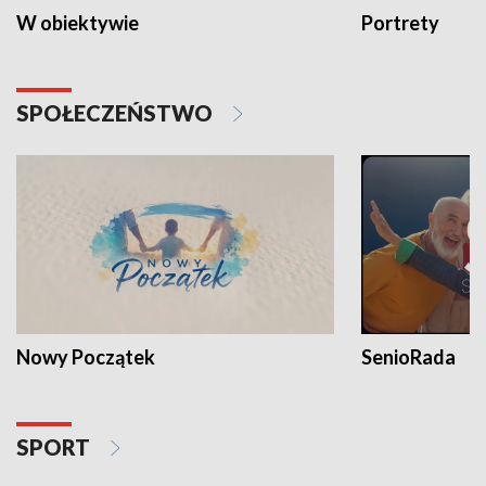
W obiektywie
Portrety
SPOŁECZEŃSTWO
Nowy Początek
SenioRada
SPORT