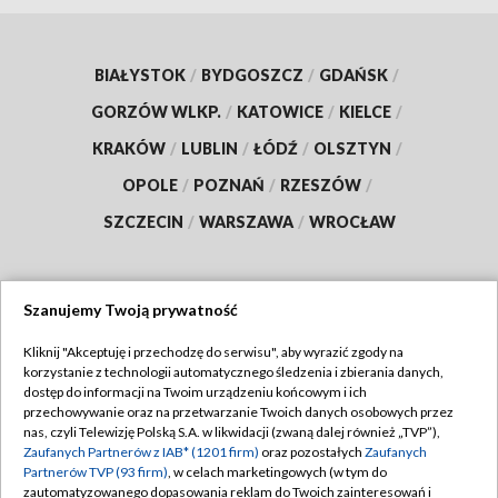
BIAŁYSTOK
/
BYDGOSZCZ
/
GDAŃSK
/
GORZÓW WLKP.
/
KATOWICE
/
KIELCE
/
KRAKÓW
/
LUBLIN
/
ŁÓDŹ
/
OLSZTYN
/
OPOLE
/
POZNAŃ
/
RZESZÓW
/
SZCZECIN
/
WARSZAWA
/
WROCŁAW
Szanujemy Twoją prywatność
Dołącz do nas:
Kliknij "Akceptuję i przechodzę do serwisu", aby wyrazić zgody na
korzystanie z technologii automatycznego śledzenia i zbierania danych,
TVP
dostęp do informacji na Twoim urządzeniu końcowym i ich
Abonament TVP
przechowywanie oraz na przetwarzanie Twoich danych osobowych przez
Regulamin TVP
nas, czyli Telewizję Polską S.A. w likwidacji (zwaną dalej również „TVP”),
Emisja w TVP
Zaufanych Partnerów z IAB* (1201 firm)
oraz pozostałych
Zaufanych
Polityka prywatności
Partnerów TVP (93 firm)
, w celach marketingowych (w tym do
Centrum informacji TVP
Moje zgody
zautomatyzowanego dopasowania reklam do Twoich zainteresowań i