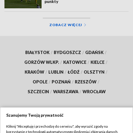
punkty
ZOBACZ WIĘCEJ
BIAŁYSTOK
/
BYDGOSZCZ
/
GDAŃSK
/
GORZÓW WLKP.
/
KATOWICE
/
KIELCE
/
KRAKÓW
/
LUBLIN
/
ŁÓDŹ
/
OLSZTYN
/
OPOLE
/
POZNAŃ
/
RZESZÓW
/
SZCZECIN
/
WARSZAWA
/
WROCŁAW
Szanujemy Twoją prywatność
Dołącz do nas:
Kliknij "Akceptuję i przechodzę do serwisu", aby wyrazić zgody na
korzystanie z technologii automatycznego śledzenia i zbierania danych,