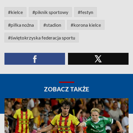
#kielce
#piknik sportowy
#festyn
#piłka nożna
#stadion
#korona kielce
#świętokrzyska federacja sportu
ZOBACZ TAKŻE