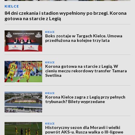
KIELCE
84 dni czekania i stadion wypełniony po brzegi. Korona
gotowa na starcie z Legią
KIELCE
Boks zostaje w Targach Kielce. Umowa
przedłużona na kolejne trzy lata
KIELCE
Korona gotowa na starcie z Legią. W
cieniu meczu rekordowy transfer Tamara
Svetlina
KIELCE
Korona Kielce zagra z Legią przy pełnych
trybunach? Bilety wyprzedane
KIELCE
Historyczny sezon dla Moravii i wielki
powrót AKS-u. Rusza walka o III-ligowe