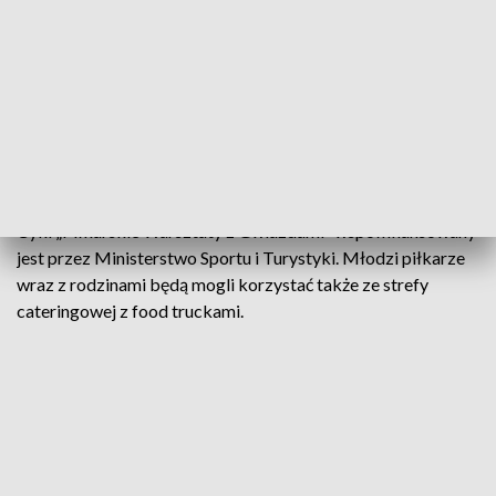
Wydarzenie wspiera także Enea Elektrownia Połaniec. – W
Enei mocno wspieramy sport, zwłaszcza dzieci i młodzieży.
Uważamy, że to znakomita inwestycja w rozwój i kształt
przyszłych pokoleń. Cieszymy się, że możemy zaangażować
się w projekt, z którego skorzystają młodzi piłkarze z
naszego regionu – mówi Bogusław Rybacki, prezes Enei
Elektrowni Połaniec.
Cykl „Piłkarskie Warsztaty z Gwiazdami” współfinansowany
jest przez Ministerstwo Sportu i Turystyki. Młodzi piłkarze
wraz z rodzinami będą mogli korzystać także ze strefy
cateringowej z food truckami.