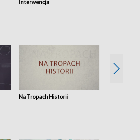
Interwencja
Fakty i Opin
Na Tropach Historii
Szept ziemi