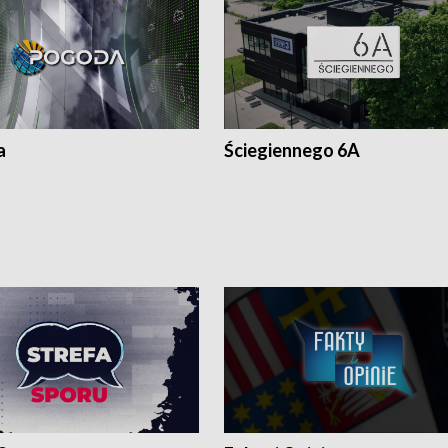
a
Ściegiennego 6A