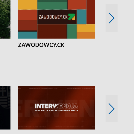
ZAWODOWCY.CK
Solidarni z U