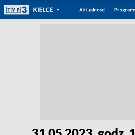
POWRÓT DO
KIELCE
Aktualności
Program
TVP REGIONY
31.05.2023, godz. 