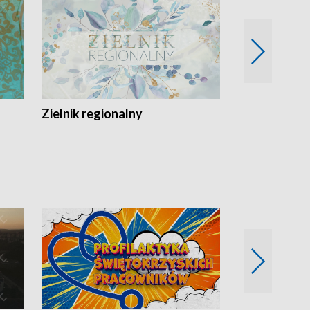
Zielnik regionalny
EkoLogiczni