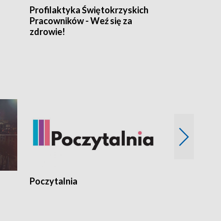
Profilaktyka Świętokrzyskich
Misja: Pacjen
Pracowników - Weź się za
zdrowie!
Poczytalnia
Koncerty TV