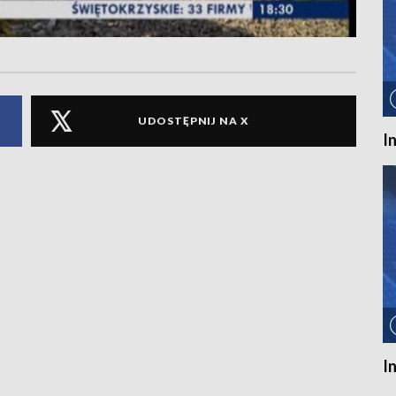
UDOSTĘPNIJ NA X
I
I