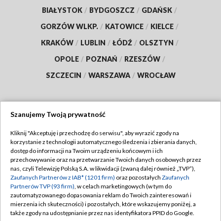
BIAŁYSTOK
/
BYDGOSZCZ
/
GDAŃSK
/
GORZÓW WLKP.
/
KATOWICE
/
KIELCE
/
KRAKÓW
/
LUBLIN
/
ŁÓDŹ
/
OLSZTYN
/
OPOLE
/
POZNAŃ
/
RZESZÓW
/
SZCZECIN
/
WARSZAWA
/
WROCŁAW
Szanujemy Twoją prywatność
Dołącz do nas:
Kliknij "Akceptuję i przechodzę do serwisu", aby wyrazić zgody na
korzystanie z technologii automatycznego śledzenia i zbierania danych,
TVP
dostęp do informacji na Twoim urządzeniu końcowym i ich
Abonament TVP
przechowywanie oraz na przetwarzanie Twoich danych osobowych przez
Regulamin TVP
nas, czyli Telewizję Polską S.A. w likwidacji (zwaną dalej również „TVP”),
Emisja w TVP
Polityka prywatności
Zaufanych Partnerów z IAB* (1201 firm)
oraz pozostałych
Zaufanych
Partnerów TVP (93 firm)
, w celach marketingowych (w tym do
Centrum informacji TVP
Moje zgody
zautomatyzowanego dopasowania reklam do Twoich zainteresowań i
mierzenia ich skuteczności) i pozostałych, które wskazujemy poniżej, a
Naziemna Telewizja Cyfrowa
Pomoc
także zgody na udostępnianie przez nas identyfikatora PPID do Google.