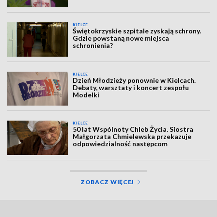
KIELCE
Świętokrzyskie szpitale zyskają schrony.
Gdzie powstaną nowe miejsca
schronienia?
KIELCE
Dzień Młodzieży ponownie w Kielcach.
Debaty, warsztaty i koncert zespołu
Modelki
KIELCE
50 lat Wspólnoty Chleb Życia. Siostra
Małgorzata Chmielewska przekazuje
odpowiedzialność następcom
ZOBACZ WIĘCEJ