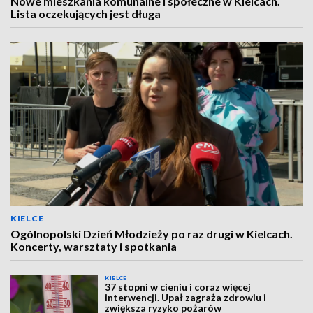
Nowe mieszkania komunalne i społeczne w Kielcach.
Lista oczekujących jest długa
KIELCE
Ogólnopolski Dzień Młodzieży po raz drugi w Kielcach.
Koncerty, warsztaty i spotkania
KIELCE
37 stopni w cieniu i coraz więcej
interwencji. Upał zagraża zdrowiu i
zwiększa ryzyko pożarów