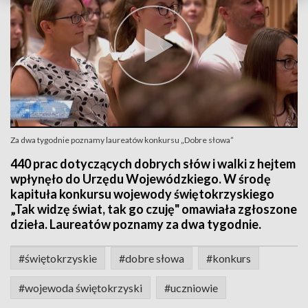
Za dwa tygodnie poznamy laureatów konkursu „Dobre słowa”
440 prac dotyczących dobrych słów i walki z hejtem
wpłynęło do Urzędu Wojewódzkiego. W środę
kapituła konkursu wojewody świętokrzyskiego
„Tak widzę świat, tak go czuję" omawiała zgłoszone
dzieła. Laureatów poznamy za dwa tygodnie.
#świętokrzyskie
#dobre słowa
#konkurs
#wojewoda świętokrzyski
#uczniowie