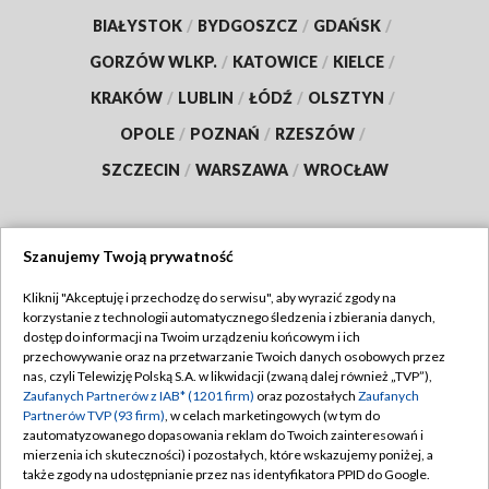
BIAŁYSTOK
/
BYDGOSZCZ
/
GDAŃSK
/
GORZÓW WLKP.
/
KATOWICE
/
KIELCE
/
KRAKÓW
/
LUBLIN
/
ŁÓDŹ
/
OLSZTYN
/
OPOLE
/
POZNAŃ
/
RZESZÓW
/
SZCZECIN
/
WARSZAWA
/
WROCŁAW
Szanujemy Twoją prywatność
Dołącz do nas:
Kliknij "Akceptuję i przechodzę do serwisu", aby wyrazić zgody na
korzystanie z technologii automatycznego śledzenia i zbierania danych,
TVP
dostęp do informacji na Twoim urządzeniu końcowym i ich
Abonament TVP
przechowywanie oraz na przetwarzanie Twoich danych osobowych przez
Regulamin TVP
nas, czyli Telewizję Polską S.A. w likwidacji (zwaną dalej również „TVP”),
Emisja w TVP
Zaufanych Partnerów z IAB* (1201 firm)
oraz pozostałych
Zaufanych
Polityka prywatności
Partnerów TVP (93 firm)
, w celach marketingowych (w tym do
Centrum informacji TVP
Moje zgody
zautomatyzowanego dopasowania reklam do Twoich zainteresowań i
mierzenia ich skuteczności) i pozostałych, które wskazujemy poniżej, a
Naziemna Telewizja Cyfrowa
Pomoc
także zgody na udostępnianie przez nas identyfikatora PPID do Google.