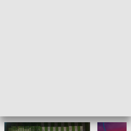
Informator kulturalny
Drzwi do kult
TECHNIKA I MOTORYZACJA
WYPOCZYNEK I REKREACJA