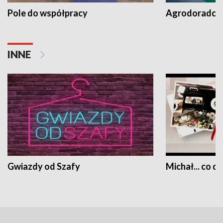
Pole do współpracy
Agrodoradcy 
INNE
Gwiazdy od Szafy
Michał... co dz