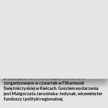
Warsztaty z funduszy europejskich. W Kielcach gości wiceminister Małgorzata
Jarosińska-Jedynak
Dofinansowania z programu Fundusze Europejskie
dla Polski Wschodniej są tematem warsztatów dla
przedsiębiorców i samorządowców, które
zorganizowano w czwartek w Filharmonii
Świętokrzyskiej w Kielcach. Gościem wydarzenia
jest Małgorzata Jarosińska-Jedynak, wiceminister
funduszy i polityki regionalnej.