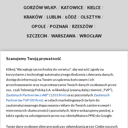
GORZÓW WLKP.
/
KATOWICE
/
KIELCE
/
KRAKÓW
/
LUBLIN
/
ŁÓDŹ
/
OLSZTYN
/
OPOLE
/
POZNAŃ
/
RZESZÓW
/
SZCZECIN
/
WARSZAWA
/
WROCŁAW
Szanujemy Twoją prywatność
Dołącz do nas:
Kliknij "Akceptuję i przechodzę do serwisu", aby wyrazić zgody na
korzystanie z technologii automatycznego śledzenia i zbierania danych,
TVP
dostęp do informacji na Twoim urządzeniu końcowym i ich
Abonament TVP
przechowywanie oraz na przetwarzanie Twoich danych osobowych przez
Regulamin TVP
nas, czyli Telewizję Polską S.A. w likwidacji (zwaną dalej również „TVP”),
Emisja w TVP
Polityka prywatności
Zaufanych Partnerów z IAB* (1201 firm)
oraz pozostałych
Zaufanych
Partnerów TVP (93 firm)
, w celach marketingowych (w tym do
Centrum informacji TVP
Moje zgody
zautomatyzowanego dopasowania reklam do Twoich zainteresowań i
mierzenia ich skuteczności) i pozostałych, które wskazujemy poniżej, a
Naziemna Telewizja Cyfrowa
Pomoc
także zgody na udostępnianie przez nas identyfikatora PPID do Google.
Sklep TVP
Biuro reklamy
Twoje dane osobowe zbierane podczas odwiedzania przez Ciebie naszych