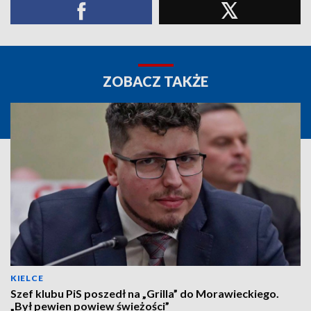
ZOBACZ TAKŻE
KIELCE
Szef klubu PiS poszedł na „Grilla” do Morawieckiego.
„Był pewien powiew świeżości”