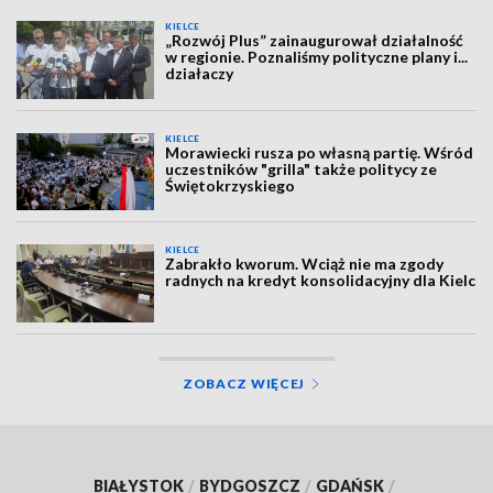
KIELCE
„Rozwój Plus” zainaugurował działalność
w regionie. Poznaliśmy polityczne plany i...
działaczy
KIELCE
Morawiecki rusza po własną partię. Wśród
uczestników "grilla" także politycy ze
Świętokrzyskiego
KIELCE
Zabrakło kworum. Wciąż nie ma zgody
radnych na kredyt konsolidacyjny dla Kielc
ZOBACZ WIĘCEJ
BIAŁYSTOK
/
BYDGOSZCZ
/
GDAŃSK
/