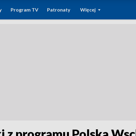
y
Program TV
Patronaty
Więcej
ki z programu Polska Ws