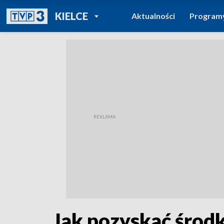
POWRÓT DO
KIELCE
Aktualności
Program
TVP REGIONY
Jak pozyskać środ