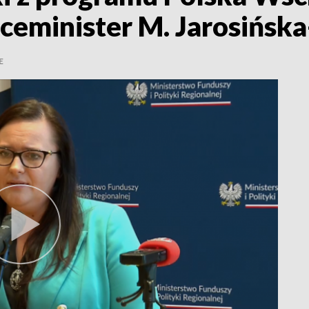
iceminister M. Jarosińsk
E