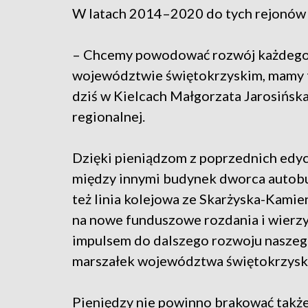
W latach 2014–2020 do tych rejonów Po
– Chcemy powodować rozwój każdego z t
województwie świętokrzyskim, mamy t
dziś w Kielcach Małgorzata Jarosińska
regionalnej.
Dzięki pieniądzom z poprzednich edyc
między innymi budynek dworca autob
też linia kolejowa ze Skarżyska-Kamie
na nowe funduszowe rozdania i wierzy
impulsem do dalszego rozwoju naszego
marszałek województwa świętokrzysk
Pieniędzy nie powinno brakować także 