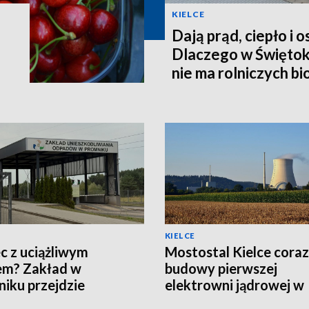
KIELCE
Dają prąd, ciepło i 
Dlaczego w Świętok
nie ma rolniczych b
KIELCE
c z uciążliwym
Mostostal Kielce coraz 
em? Zakład w
budowy pierwszej
iku przejdzie
elektrowni jądrowej w
nizację za 19 mln zł
Polsce