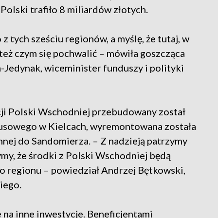
lski trafiło 8 miliardów złotych.
ych sześciu regionów, a myślę, że tutaj, w
eż czym się pochwalić – mówiła goszcząca
-Jedynak, wiceminister funduszy i polityki
ji Polski Wschodniej przebudowany został
usowego w Kielcach, wyremontowana została
nnej do Sandomierza. – Z nadzieją patrzymy
my, że środki z Polski Wschodniej będą
 regionu – powiedział Andrzej Bętkowski,
iego.
na inne inwestycje. Beneficjentami