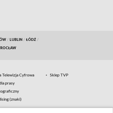
KÓW
/
LUBLIN
/
ŁÓDŹ
/
ROCŁAW
 Telewizja Cyfrowa
Sklep TVP
la prasy
tograficzny
sing (znaki)