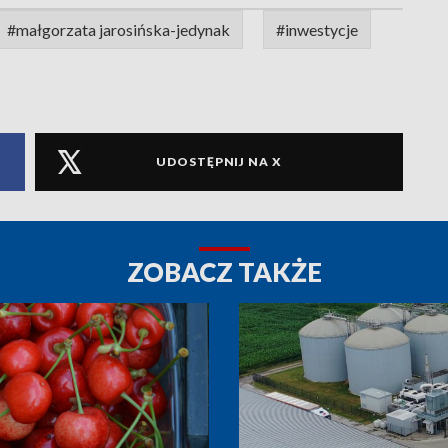
#małgorzata jarosińska-jedynak
#inwestycje
UDOSTĘPNIJ NA X
ZOBACZ TAKŻE