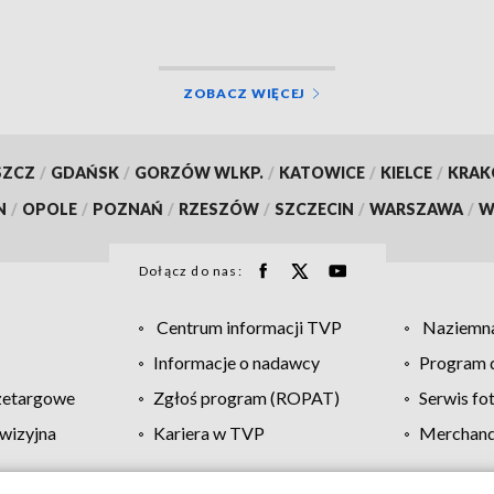
ZOBACZ WIĘCEJ
SZCZ
/
GDAŃSK
/
GORZÓW WLKP.
/
KATOWICE
/
KIELCE
/
KRA
N
/
OPOLE
/
POZNAŃ
/
RZESZÓW
/
SZCZECIN
/
WARSZAWA
/
W
Dołącz do nas:
Centrum informacji TVP
Naziemna
Informacje o nadawcy
Program d
zetargowe
Zgłoś program (ROPAT)
Serwis fo
wizyjna
Kariera w TVP
Merchandi