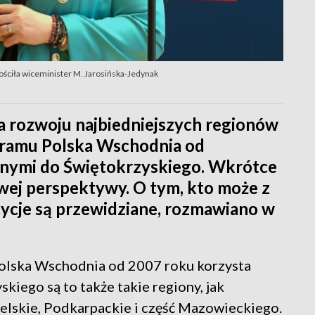
ościła wiceminister M. Jarosińska-Jedynak
a rozwoju najbiedniejszych regionów
ogramu Polska Wschodnia od
 innymi do Świętokrzyskiego. Wkrótce
wej perspektywy. O tym, kto może z
stycje są przewidziane, rozmawiano w
olska Wschodnia od 2007 roku korzysta
iego są to także takie regiony, jak
elskie, Podkarpackie i część Mazowieckiego.