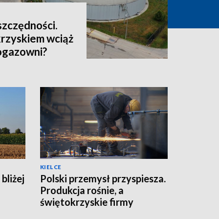
oszczędności.
rzyskiem wciąż
iogazowni?
KIELCE
bliżej
Polski przemysł przyspiesza.
Produkcja rośnie, a
świętokrzyskie firmy
zwiększają moce