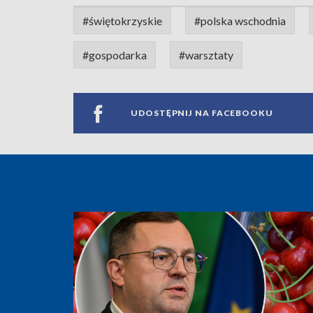
#świętokrzyskie
#polska wschodnia
#gospodarka
#warsztaty
UDOSTĘPNIJ NA FACEBOOKU