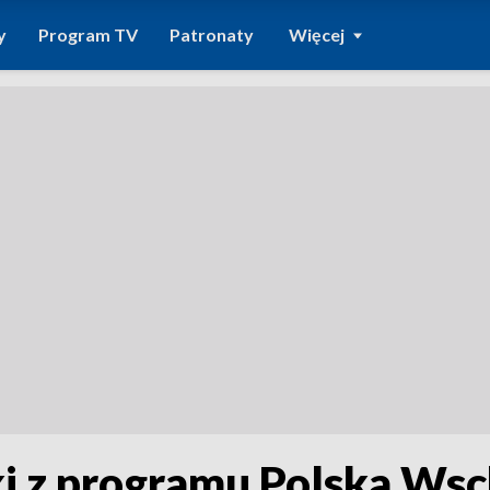
y
Program TV
Patronaty
Więcej
ki z programu Polska Ws