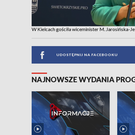
W Kielcach gościła wiceminister M. Jarosińska-J
UDOSTĘPNIJ NA FACEBOOKU
NAJNOWSZE WYDANIA PR