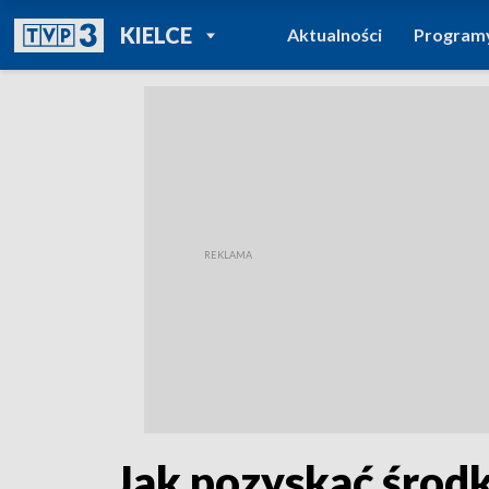
POWRÓT DO
KIELCE
Aktualności
Program
TVP REGIONY
Jak pozyskać środ