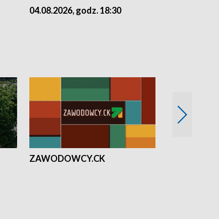
04.08.2026, godz. 18:30
03.08.2026, 
ZAWODOWCY.CK
Solidarni z U