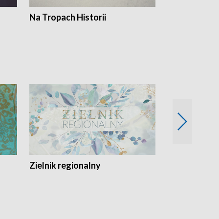
Na Tropach Historii
Szept ziemi
Zielnik regionalny
EkoLogiczni