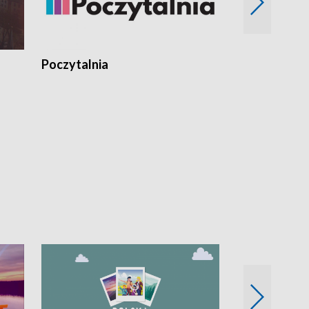
Poczytalnia
Koncerty TV