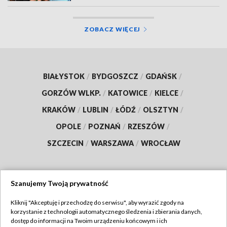
ZOBACZ WIĘCEJ
BIAŁYSTOK
/
BYDGOSZCZ
/
GDAŃSK
/
GORZÓW WLKP.
/
KATOWICE
/
KIELCE
/
KRAKÓW
/
LUBLIN
/
ŁÓDŹ
/
OLSZTYN
/
OPOLE
/
POZNAŃ
/
RZESZÓW
/
SZCZECIN
/
WARSZAWA
/
WROCŁAW
Szanujemy Twoją prywatność
Dołącz do nas:
Kliknij "Akceptuję i przechodzę do serwisu", aby wyrazić zgody na
korzystanie z technologii automatycznego śledzenia i zbierania danych,
TVP
dostęp do informacji na Twoim urządzeniu końcowym i ich