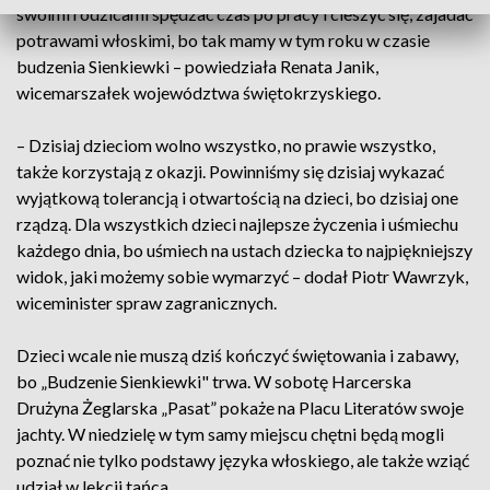
swoimi rodzicami spędzać czas po pracy i cieszyć się, zajadać
potrawami włoskimi, bo tak mamy w tym roku w czasie
budzenia Sienkiewki – powiedziała Renata Janik,
wicemarszałek województwa świętokrzyskiego.
– Dzisiaj dzieciom wolno wszystko, no prawie wszystko,
także korzystają z okazji. Powinniśmy się dzisiaj wykazać
wyjątkową tolerancją i otwartością na dzieci, bo dzisiaj one
rządzą. Dla wszystkich dzieci najlepsze życzenia i uśmiechu
każdego dnia, bo uśmiech na ustach dziecka to najpiękniejszy
widok, jaki możemy sobie wymarzyć – dodał Piotr Wawrzyk,
wiceminister spraw zagranicznych.
Dzieci wcale nie muszą dziś kończyć świętowania i zabawy,
bo „Budzenie Sienkiewki" trwa. W sobotę Harcerska
Drużyna Żeglarska „Pasat” pokaże na Placu Literatów swoje
jachty. W niedzielę w tym samy miejscu chętni będą mogli
poznać nie tylko podstawy języka włoskiego, ale także wziąć
udział w lekcji tańca.