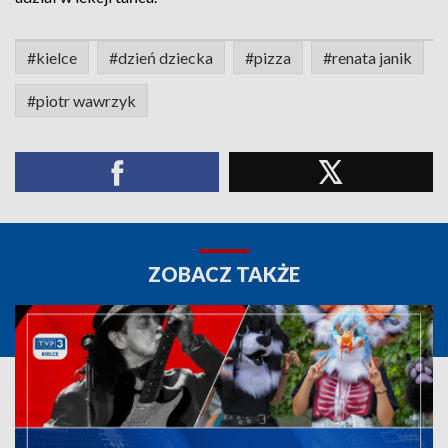
#kielce
#dzień dziecka
#pizza
#renata janik
#piotr wawrzyk
ZOBACZ TAKŻE