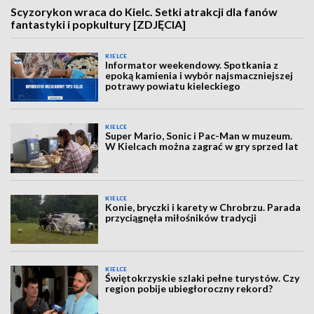
Scyzorykon wraca do Kielc. Setki atrakcji dla fanów
fantastyki i popkultury [ZDJĘCIA]
KIELCE
Informator weekendowy. Spotkania z
epoką kamienia i wybór najsmaczniejszej
potrawy powiatu kieleckiego
KIELCE
Super Mario, Sonic i Pac-Man w muzeum.
W Kielcach można zagrać w gry sprzed lat
KIELCE
Konie, bryczki i karety w Chrobrzu. Parada
przyciągnęła miłośników tradycji
KIELCE
Świętokrzyskie szlaki pełne turystów. Czy
region pobije ubiegłoroczny rekord?