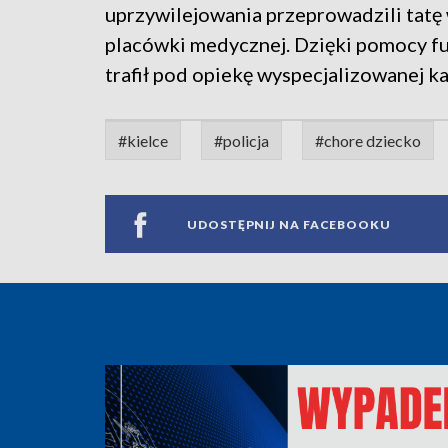
uprzywilejowania przeprowadzili tatę
placówki medycznej. Dzięki pomocy fu
trafił pod opiekę wyspecjalizowanej ka
#kielce
#policja
#chore dziecko
UDOSTĘPNIJ NA FACEBOOKU