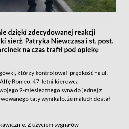
ale dzięki zdecydowanej reakcji
i sierż. Patryka Niewczasa i st. post.
cinek na czas trafił pod opiekę
gówki, którzy kontrolowali prędkość na ul.
 Alfę Romeo. 47-letni kierowca
swojego 9-miesięcznego syna do jednej z
erwowanego taty wynikało, że maluch dostał
.
łyskawicznie. Z użyciem sygnałów