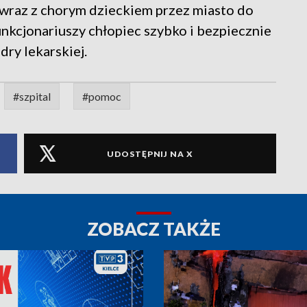
 wraz z chorym dzieckiem przez miasto do
nkcjonariuszy chłopiec szybko i bezpiecznie
dry lekarskiej.
#szpital
#pomoc
UDOSTĘPNIJ NA X
ZOBACZ TAKŻE