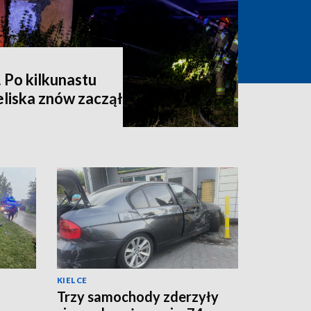
 Po kilkunastu
liska znów zaczął
KIELCE
Trzy samochody zderzyły