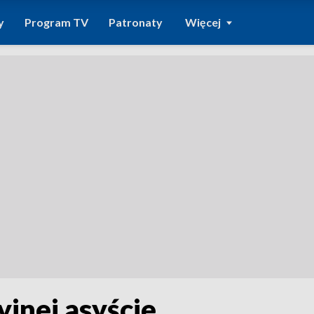
y
Program TV
Patronaty
Więcej
yjnej asyście