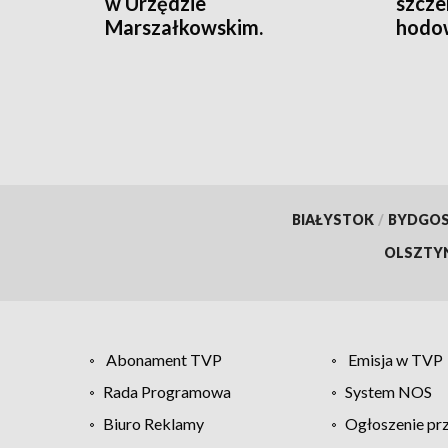
w Urzędzie
szcze
Marszałkowskim.
hodow
Zareagowała ochrona
policj
BIAŁYSTOK
/
BYDGO
OLSZTY
Abonament TVP
Emisja w TVP
Rada Programowa
System NOS
Biuro Reklamy
Ogłoszenie pr