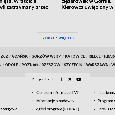
nięta. Właściciel
ciężarówek w Górnie.
li zatrzymany przez
Kierowca uwięziony w
ę
kabinie, droga zamknię
ZOBACZ WIĘCEJ
SZCZ
/
GDAŃSK
/
GORZÓW WLKP.
/
KATOWICE
/
KIELCE
/
KRA
N
/
OPOLE
/
POZNAŃ
/
RZESZÓW
/
SZCZECIN
/
WARSZAWA
/
W
Dołącz do nas:
Centrum informacji TVP
Naziemna
Informacje o nadawcy
Program d
zetargowe
Zgłoś program (ROPAT)
Serwis fo