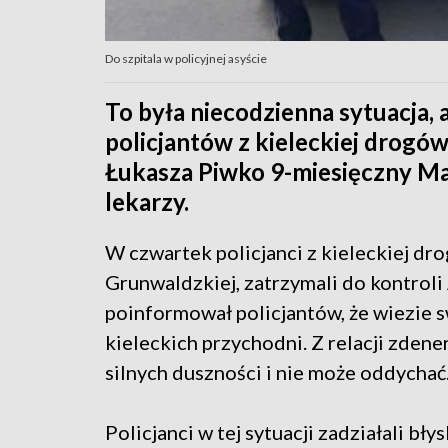
Do szpitala w policyjnej asyście
To była niecodzienna sytuacja, 
policjantów z kieleckiej drogówk
Łukasza Piwko 9-miesięczny Mar
lekarzy.
W czwartek policjanci z kieleckiej dro
Grunwaldzkiej, zatrzymali do kontroli
poinformował policjantów, że wiezie 
kieleckich przychodni. Z relacji zden
silnych duszności i nie może oddychać
Policjanci w tej sytuacji zadziałali b