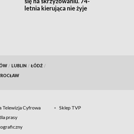
się na skrzyżowaniu. 74-
letnia kierująca nie żyje
ta
KÓW
/
LUBLIN
/
ŁÓDŹ
/
ROCŁAW
 Telewizja Cyfrowa
Sklep TVP
la prasy
tograficzny