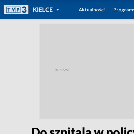
POWRÓT DO
KIELCE
Aktualności
Program
TVP REGIONY
Do szpitala w polic